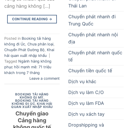
Thái Lan
cảng hàng không […]
Chuyển phát nhanh đi
CONTINUE READING
→
Trung Quốc
Chuyển phát nhanh nội
Posted in
Booking tải hàng
địa
không đi Úc
,
Chưa phân loại
,
Chuyển Phát Đường Bộ
,
Khai
Chuyển phát nhanh quốc
hải quan xuất nhập khẩu
|
tế
Tagged
Ngành hàng không
phục hồi mạnh mẽ: 71 triệu
Chuyển tiền quốc tế
khách trong 7 tháng
Leave a comment
Dịch vụ khác
Dịch vụ làm C/O
BOOKING TẢI HÀNG
KHÔNG ĐI MỸ
,
BOOKING TẢI HÀNG
Dịch vụ làm FDA
KHÔNG ĐI ÚC
,
KHAI HẢI
QUAN XUẤT NHẬP KHẨU
Chuyển giao
Dịch vụ xách tay
Cảng hàng
Dropshipping và
không quốc tế