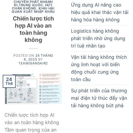
CHUYỂN PHÁT NHANH
Ứng dụng AI nâng cao
ĐI TRUNG QUỐC
,
HÚT
CHÂN KHÔNG
,
KHAI HẢI
hiệu quả khai thác vận tải
QUAN XUẤT NHẬP KHẨU
Chiến lược tích
hàng hóa hàng không
hợp AI vào an
Logistics hàng không
toàn hàng
phát triển nhờ ứng dụng
không
trí tuệ nhân tạo
POSTED ON
24 THÁNG
Vận tải hàng không thích
6, 2025
BY
TEAMGIANGAIR2
ứng linh hoạt với biến
động chuỗi cung ứng
24
toàn cầu
Th6
Sự phát triển của thương
mại điện tử thúc đẩy vận
tải hàng không bứt phá
Chiến lược tích hợp AI
vào an toàn hàng không
Tầm quan trọng của an