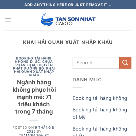
Skip
ADD ANYTHING HERE OR JUST REMOVE IT...
to
content
KHAI HẢI QUAN XUẤT NHẬP KHẨU
BOOKING TẢI HÀNG
KHÔNG ĐI ÚC
,
CHƯA
PHÂN LOẠI
,
CHUYỂN
PHÁT ĐƯỜNG BỘ
,
KHAI
HẢI QUAN XUẤT NHẬP
KHẨU
DANH MỤC
Ngành hàng
không phục hồi
mạnh mẽ: 71
Booking tải hàng không
triệu khách
Booking tải hàng không
trong 7 tháng
đi Mỹ
POSTED ON
9 THÁNG 8,
Booking tải hàng không
2025
BY
TEAMGIANGAIR2