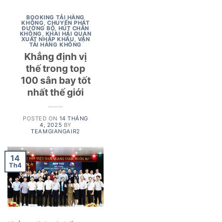
BOOKING TẢI HÀNG
KHÔNG
,
CHUYỂN PHÁT
ĐƯỜNG BỘ
,
HÚT CHÂN
KHÔNG
,
KHAI HẢI QUAN
XUẤT NHẬP KHẨU
,
VẬN
TẢI HÀNG KHÔNG
Khẳng định vị
thế trong top
100 sân bay tốt
nhất thế giới
POSTED ON
14 THÁNG
4, 2025
BY
TEAMGIANGAIR2
14
Th4