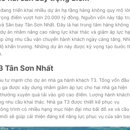
đang triển khai nhiều dự án hạ tầng hàng không quy mô lớ
rọng điểm vượt hơn 20.000 tỷ đồng. Nguồn vốn này tập tr
và
Sân bay Tân Sơn Nhất
. Đây là hai trung tâm hàng không
dự án nhằm nâng cao năng lực khai thác và giảm áp lực hạ
đáp ứng nhu cầu vận chuyển hành khách ngày càng tăng. Nh
độ khẩn trương. Những dự án này được kỳ vọng tạo bước t
.
T3 Tân Sơn Nhất
ầu tư mạnh cho dự án nhà ga hành khách T3. Tổng vốn đầu
à ga được xây dựng nhằm giảm áp lực cho hai nhà ga hiện
 thường xuyên quá tải vào giờ cao điểm. Lượng hành khách
g nhu cầu khai thác. Nhà ga T3 được thiết kế phục vụ
ông trình có nhiều hạng mục hiện đại như bãi đỗ xe và cầu
 mới sẽ giúp cải thiện đáng kể năng lực phục vụ của sân ba