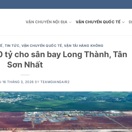
VẬN CHUYỂN NỘI ĐỊA
VẬN CHUYỂN QUỐC TẾ
D
TẾ
,
TIN TỨC
,
VẬN CHUYỂN QUỐC TẾ
,
VẬN TẢI HÀNG KHÔNG
 tỷ cho sân bay Long Thành, Tân
Sơn Nhất
N
16 THÁNG 3, 2026
BY
TEAMGIANGAIR2