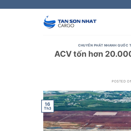
Skip
to
content
CHUYỂN PHÁT NHANH QUỐC 
ACV tốn hơn 20.000
POSTED O
16
Th3