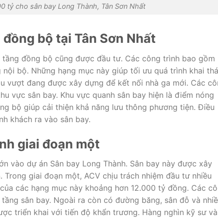
0 tỷ cho sân bay Long Thành, Tân Sơn Nhất
 đồng bộ tại Tân Sơn Nhất
ạ tầng đồng bộ cũng được đầu tư. Các công trình bao gồm
nội bộ. Những hạng mục này giúp tối ưu quá trình khai th
ầu vượt đang được xây dựng để kết nối nhà ga mới. Các c
khu vực sân bay. Khu vực quanh sân bay hiện là điểm nóng
ồng bộ giúp cải thiện khả năng lưu thông phương tiện. Điều
ành khách ra vào sân bay.
nh giai đoạn một
lớn vào dự án
Sân bay Long Thành
. Sân bay này được xây
. Trong giai đoạn một, ACV chịu trách nhiệm đầu tư nhiều
 của các hạng mục này khoảng hơn 12.000 tỷ đồng. Các c
 tầng sân bay. Ngoài ra còn có đường băng, sân đỗ và nhi
ợc triển khai với tiến độ khẩn trương. Hàng nghìn kỹ sư và