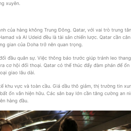
ng xuyên.
nh của hàng không Trung Đông. Qatar, với vai trò trung tâ
amad và Al Udeid đều là tài sản chiến lược. Qatar cần cân
ung gian của Doha trở nên quan trọng.
ối đầu quân sự. Việc thông báo trước giúp tránh leo thang
a cơ hội đối thoại. Qatar có thể thúc đẩy đàm phán để ổn
ại giao lâu dài.
 khu vực và toàn cầu. Giá dầu thô giảm, thị trường tin xu
 bất ổn vẫn hiện hữu. Các sân bay lớn cần tăng cường an ni
ên hàng đầu.