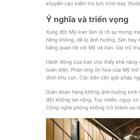
khuyến cáo kiểm tra lịch trình bay thườ
Ý nghĩa và triển vọng
Xung đột Mỹ-Iran làm lộ rõ sự mong ma
hàng không, dễ bị ảnh hưởng. Sân bay H
bằng quan hệ với Mỹ và Iran. Vai trò tr
Hành động của Iran cho thấy khả năng đ
toàn diện. Phản ứng ôn hòa của Mỹ mở r
định khu vực. Các bên cần giải pháp ngo
Gián đoạn hàng không ảnh hưởng kinh tế
đột không lan rộng. Tuy nhiên, nguy cơ
Công nghệ phòng không trở thành ưu ti