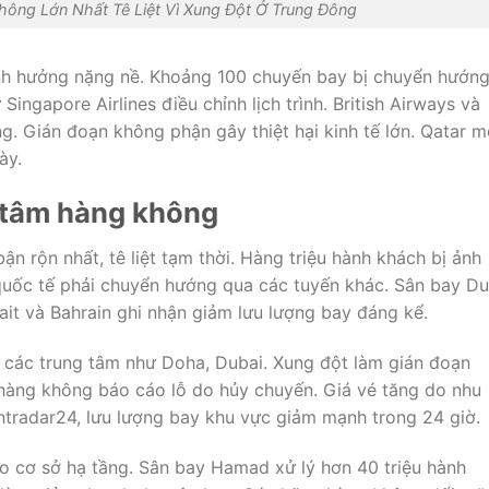
ông Lớn Nhất Tê Liệt Vì Xung Đột Ở Trung Đông
h hưởng nặng nề. Khoảng 100 chuyến bay bị chuyển hướn
ngapore Airlines điều chỉnh lịch trình. British Airways và
. Gián đoạn không phận gây thiệt hại kinh tế lớn. Qatar 
ày.
 tâm hàng không
n rộn nhất, tê liệt tạm thời. Hàng triệu hành khách bị ảnh
uốc tế phải chuyển hướng qua các tuyến khác. Sân bay Du
ait và Bahrain ghi nhận giảm lưu lượng bay đáng kể.
các trung tâm như Doha, Dubai. Xung đột làm gián đoạn
hàng không báo cáo lỗ do hủy chuyến. Giá vé tăng do nhu
htradar24, lưu lượng bay khu vực giảm mạnh trong 24 giờ.
o cơ sở hạ tầng. Sân bay Hamad xử lý hơn 40 triệu hành