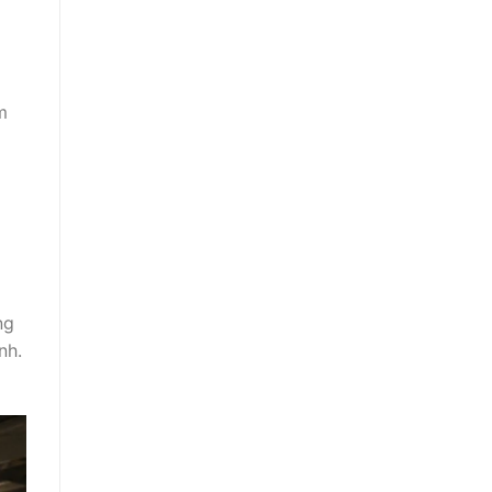
m
ng
nh.