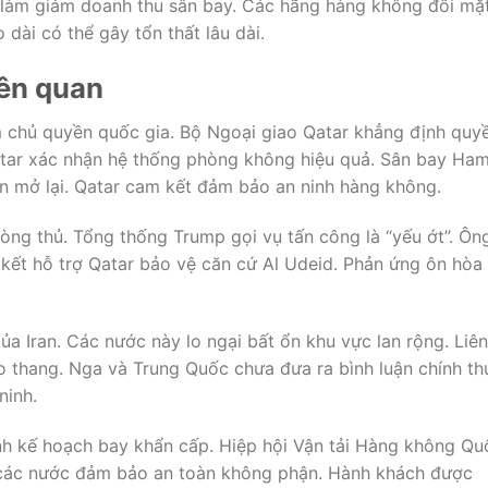
làm giảm doanh thu sân bay. Các hãng hàng không đối mặ
 dài có thể gây tổn thất lâu dài.
iên quan
ạm chủ quyền quốc gia. Bộ Ngoại giao Qatar khẳng định quy
tar xác nhận hệ thống phòng không hiệu quả. Sân bay Ha
n mở lại. Qatar cam kết đảm bảo an ninh hàng không.
òng thủ. Tổng thống Trump gọi vụ tấn công là “yếu ớt”. Ôn
kết hỗ trợ Qatar bảo vệ căn cứ Al Udeid. Phản ứng ôn hòa
a Iran. Các nước này lo ngại bất ổn khu vực lan rộng. Liên
 thang. Nga và Trung Quốc chưa đưa ra bình luận chính th
ninh.
h kế hoạch bay khẩn cấp. Hiệp hội Vận tải Hàng không Qu
ọi các nước đảm bảo an toàn không phận. Hành khách được