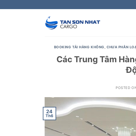
Skip
to
content
BOOKING TẢI HÀNG KHÔNG
,
CHƯA PHÂN LOẠ
Các Trung Tâm Hàng
Độ
POSTED O
24
Th6