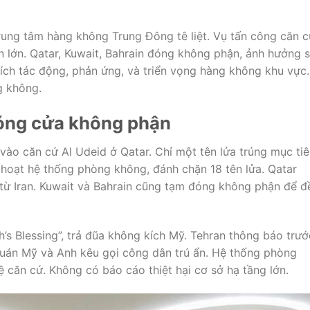
rung tâm hàng không Trung Đông tê liệt. Vụ tấn công căn 
 lớn. Qatar, Kuwait, Bahrain đóng không phận, ảnh hưởng 
ích tác động, phản ứng, và triển vọng hàng không khu vực.
g không.
đóng cửa không phận
vào căn cứ Al Udeid ở Qatar. Chỉ một tên lửa trúng mục tiê
 hoạt hệ thống phòng không, đánh chặn 18 tên lửa. Qatar
ừ Iran. Kuwait và Bahrain cũng tạm đóng không phận để đ
ah’s Blessing”, trả đũa không kích Mỹ. Tehran thông báo trướ
ứ quán Mỹ và Anh kêu gọi công dân trú ẩn. Hệ thống phòng
 căn cứ. Không có báo cáo thiệt hại cơ sở hạ tầng lớn.