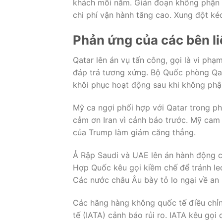
khách mỗi năm. Gián đoạn không phận 
chi phí vận hành tăng cao. Xung đột kéo
Phản ứng của các bên l
Qatar lên án vụ tấn công, gọi là vi ph
đáp trả tương xứng. Bộ Quốc phòng Qa
khôi phục hoạt động sau khi không phậ
Mỹ ca ngợi phối hợp với Qatar trong ph
cảm ơn Iran vì cảnh báo trước. Mỹ cam 
của Trump làm giảm căng thẳng.
Ả Rập Saudi và UAE lên án hành động củ
Hợp Quốc kêu gọi kiềm chế để tránh leo
Các nước châu Âu bày tỏ lo ngại về an 
Các hãng hàng không quốc tế điều chỉn
tế (IATA) cảnh báo rủi ro. IATA kêu g