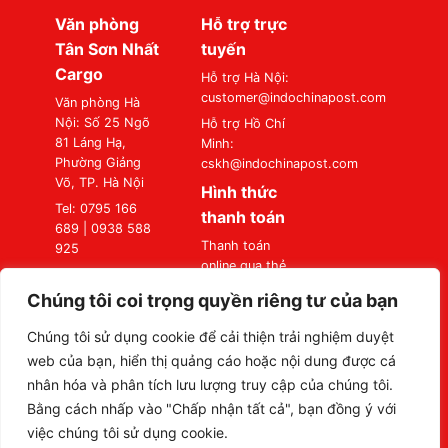
Văn phòng
Hỗ trợ trực
Tân Sơn Nhất
tuyến
Cargo
Hỗ trợ Hà Nội:
customer@indochinapost.com
Văn phòng Hà
Nội: Số 25 Ngõ
Hỗ trợ Hồ Chí
81 Láng Hạ,
Minh:
Phường Giảng
cskh@indochinapost.com
Võ, TP. Hà Nội
Hình thức
Tel: 0795 166
thanh toán
689 | 0938 588
Thanh toán
925
online qua thẻ
Văn phòng Sài
Ngân Hàng
Gòn: Số 87
Chúng tôi coi trọng quyền riêng tư của bạn
Thanh toán tại
Đường A4
Văn Phòng
(K300), Phường
Chúng tôi sử dụng cookie để cải thiện trải nghiệm duyệt
Bảy Hiền, TP. Hồ
web của bạn, hiển thị quảng cáo hoặc nội dung được cá
Chí Minh
nhân hóa và phân tích lưu lượng truy cập của chúng tôi.
Tel: 0795 166
Bằng cách nhấp vào "Chấp nhận tất cả", bạn đồng ý với
689 | 0938 588
việc chúng tôi sử dụng cookie.
925