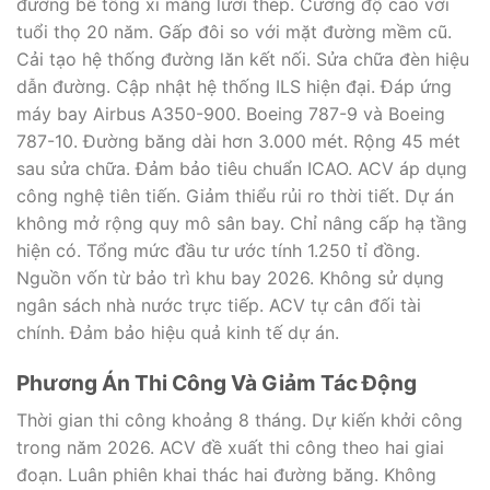
đường bê tông xi măng lưới thép. Cường độ cao với
tuổi thọ 20 năm. Gấp đôi so với mặt đường mềm cũ.
Cải tạo hệ thống đường lăn kết nối. Sửa chữa đèn hiệu
dẫn đường. Cập nhật hệ thống ILS hiện đại. Đáp ứng
máy bay Airbus A350-900. Boeing 787-9 và Boeing
787-10. Đường băng dài hơn 3.000 mét. Rộng 45 mét
sau sửa chữa. Đảm bảo tiêu chuẩn ICAO. ACV áp dụng
công nghệ tiên tiến. Giảm thiểu rủi ro thời tiết. Dự án
không mở rộng quy mô sân bay. Chỉ nâng cấp hạ tầng
hiện có. Tổng mức đầu tư ước tính 1.250 tỉ đồng.
Nguồn vốn từ bảo trì khu bay 2026. Không sử dụng
ngân sách nhà nước trực tiếp. ACV tự cân đối tài
chính. Đảm bảo hiệu quả kinh tế dự án.
Phương Án Thi Công Và Giảm Tác Động
Thời gian thi công khoảng 8 tháng. Dự kiến khởi công
trong năm 2026. ACV đề xuất thi công theo hai giai
đoạn. Luân phiên khai thác hai đường băng. Không