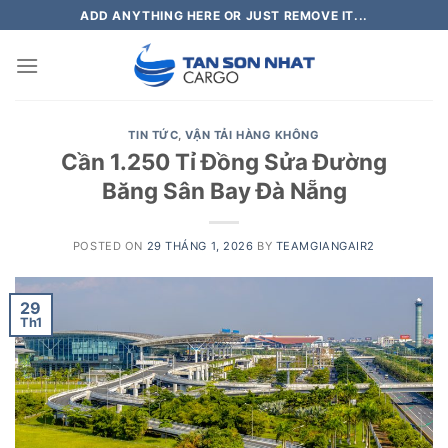
Skip
ADD ANYTHING HERE OR JUST REMOVE IT...
to
content
TIN TỨC
,
VẬN TẢI HÀNG KHÔNG
Cần 1.250 Tỉ Đồng Sửa Đường
Băng Sân Bay Đà Nẵng
POSTED ON
29 THÁNG 1, 2026
BY
TEAMGIANGAIR2
29
Th1