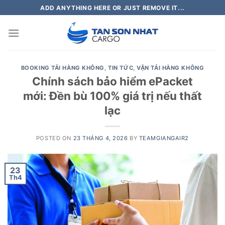
Skip
ADD ANYTHING HERE OR JUST REMOVE IT...
to
content
BOOKING TẢI HÀNG KHÔNG
,
TIN TỨC
,
VẬN TẢI HÀNG KHÔNG
Chính sách bảo hiểm ePacket
mới: Đền bù 100% giá trị nếu thất
lạc
POSTED ON
23 THÁNG 4, 2026
BY
TEAMGIANGAIR2
23
Th4