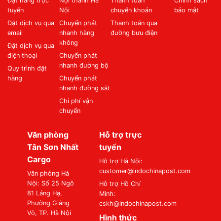
Đặt hàng trực
Nội thành Hà
Thanh toán
Chính sách
tuyến
Nội
chuyển khoản
bảo mật
Đặt dịch vụ qua
Chuyển phát
Thanh toán qua
email
nhanh hàng
đường bưu điện
không
Đặt dịch vụ qua
điện thoại
Chuyển phát
nhanh đường bộ
Quy trình đặt
hàng
Chuyển phát
nhanh đường sắt
Chi phí vận
chuyển
Văn phòng
Hỗ trợ trực
Tân Sơn Nhất
tuyến
Cargo
Hỗ trợ Hà Nội:
customer@indochinapost.com
Văn phòng Hà
Nội: Số 25 Ngõ
Hỗ trợ Hồ Chí
81 Láng Hạ,
Minh:
Phường Giảng
cskh@indochinapost.com
Võ, TP. Hà Nội
Hình thức