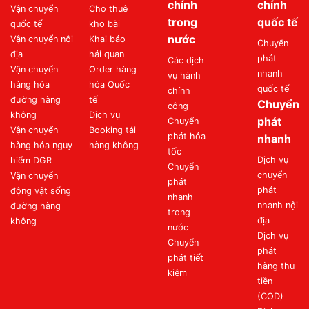
chính
chính
Vận chuyển
Cho thuê
trong
quốc tế
quốc tế
kho bãi
nước
Vận chuyển nội
Khai báo
Chuyển
địa
hải quan
phát
Các dịch
Vận chuyển
Order hàng
nhanh
vụ hành
hàng hóa
hóa Quốc
quốc tế
chính
đường hàng
tế
Chuyển
công
không
Dịch vụ
phát
Chuyển
Vận chuyển
Booking tải
phát hỏa
nhanh
hàng hóa nguy
hàng không
tốc
Dịch vụ
hiểm DGR
Chuyển
chuyển
Vận chuyển
phát
phát
động vật sống
nhanh
nhanh nội
đường hàng
trong
địa
không
nước
Dịch vụ
Chuyển
phát
phát tiết
hàng thu
kiệm
tiền
(COD)