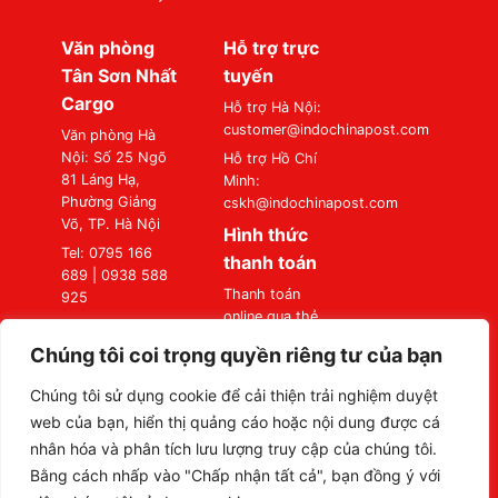
Văn phòng
Hỗ trợ trực
Tân Sơn Nhất
tuyến
Cargo
Hỗ trợ Hà Nội:
customer@indochinapost.com
Văn phòng Hà
Nội: Số 25 Ngõ
Hỗ trợ Hồ Chí
81 Láng Hạ,
Minh:
Phường Giảng
cskh@indochinapost.com
Võ, TP. Hà Nội
Hình thức
Tel: 0795 166
thanh toán
689 | 0938 588
Thanh toán
925
online qua thẻ
Văn phòng Sài
Ngân Hàng
Gòn: Số 87
Chúng tôi coi trọng quyền riêng tư của bạn
Thanh toán tại
Đường A4
Văn Phòng
(K300), Phường
Chúng tôi sử dụng cookie để cải thiện trải nghiệm duyệt
Bảy Hiền, TP. Hồ
web của bạn, hiển thị quảng cáo hoặc nội dung được cá
Chí Minh
nhân hóa và phân tích lưu lượng truy cập của chúng tôi.
Tel: 0795 166
Bằng cách nhấp vào "Chấp nhận tất cả", bạn đồng ý với
689 | 0938 588