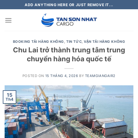
Skip
ADD ANYTHING HERE OR JUST REMOVE IT...
to
content
BOOKING TẢI HÀNG KHÔNG
,
TIN TỨC
,
VẬN TẢI HÀNG KHÔNG
Chu Lai trở thành trung tâm trung
chuyển hàng hóa quốc tế
POSTED ON
15 THÁNG 4, 2026
BY
TEAMGIANGAIR2
15
Th4