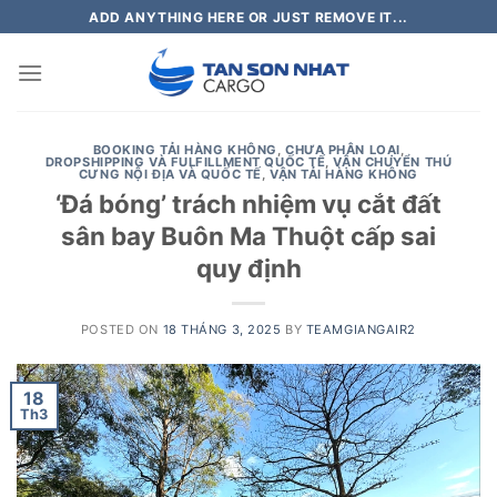
Skip
ADD ANYTHING HERE OR JUST REMOVE IT...
to
content
BOOKING TẢI HÀNG KHÔNG
,
CHƯA PHÂN LOẠI
,
DROPSHIPPING VÀ FULFILLMENT QUỐC TẾ
,
VẬN CHUYỂN THÚ
CƯNG NỘI ĐỊA VÀ QUỐC TẾ
,
VẬN TẢI HÀNG KHÔNG
‘Đá bóng’ trách nhiệm vụ cắt đất
sân bay Buôn Ma Thuột cấp sai
quy định
POSTED ON
18 THÁNG 3, 2025
BY
TEAMGIANGAIR2
18
Th3