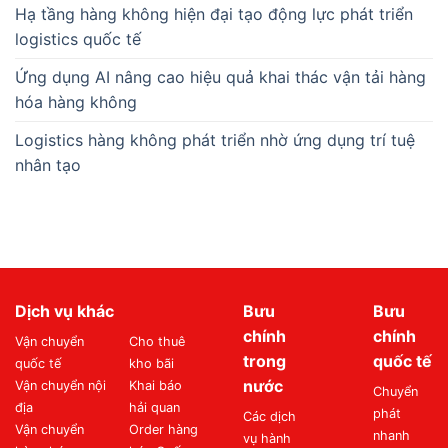
Hạ tầng hàng không hiện đại tạo động lực phát triển
logistics quốc tế
Ứng dụng AI nâng cao hiệu quả khai thác vận tải hàng
hóa hàng không
Logistics hàng không phát triển nhờ ứng dụng trí tuệ
nhân tạo
Dịch vụ khác
Bưu
Bưu
chính
chính
Vận chuyển
Cho thuê
trong
quốc tế
quốc tế
kho bãi
nước
Vận chuyển nội
Khai báo
Chuyển
địa
hải quan
phát
Các dịch
Vận chuyển
Order hàng
nhanh
vụ hành