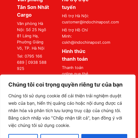
Tân Sơn Nhất
tuyến
Cargo
Hỗ trợ Hà Nội:
customer@indochinapost.com
Văn phòng Hà
Nội: Số 25 Ngõ
Hỗ trợ Hồ Chí
81 Láng Hạ,
Minh:
Phường Giảng
cskh@indochinapost.com
Võ, TP. Hà Nội
Hình thức
Tel: 0795 166
thanh toán
689 | 0938 588
Thanh toán
925
online qua thẻ
Văn phòng Sài
Ngân Hàng
Gòn: Số 87
Chúng tôi coi trọng quyền riêng tư của bạn
Thanh toán tại
Đường A4
Văn Phòng
(K300), Phường
Chúng tôi sử dụng cookie để cải thiện trải nghiệm duyệt
Bảy Hiền, TP. Hồ
web của bạn, hiển thị quảng cáo hoặc nội dung được cá
Chí Minh
nhân hóa và phân tích lưu lượng truy cập của chúng tôi.
Tel: 0795 166
Bằng cách nhấp vào "Chấp nhận tất cả", bạn đồng ý với
689 | 0938 588
việc chúng tôi sử dụng cookie.
925