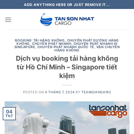
Skip
ADD ANYTHING HERE OR JUST REMOVE IT...
to
content
BOOKING TẢI HÀNG KHÔNG
,
CHUYỂN PHÁT ĐƯỜNG HÀNG
KHÔNG
,
CHUYỂN PHÁT NHANH
,
CHUYỂN PHÁT NHANH ĐI
SINGAPORE
,
CHUYỂN PHÁT NHANH QUỐC TẾ
,
VẬN CHUYỂN
HÀNG KHÔNG
Dịch vụ booking tải hàng không
từ Hồ Chí Minh – Singapore tiết
kiệm
POSTED ON
4 THÁNG 7, 2024
BY
TEAMGIANGAIR2
04
Th7