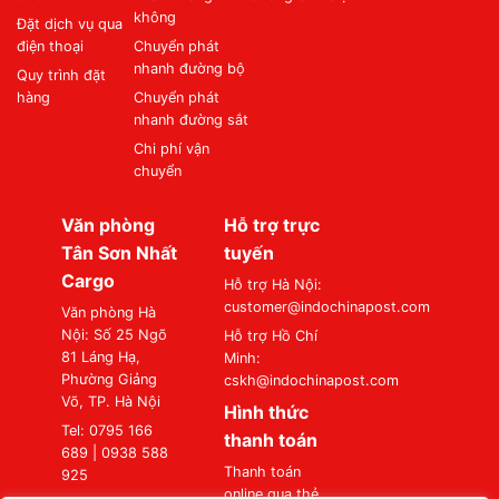
không
Đặt dịch vụ qua
điện thoại
Chuyển phát
nhanh đường bộ
Quy trình đặt
hàng
Chuyển phát
nhanh đường sắt
Chi phí vận
chuyển
Văn phòng
Hỗ trợ trực
Tân Sơn Nhất
tuyến
Cargo
Hỗ trợ Hà Nội:
customer@indochinapost.com
Văn phòng Hà
Nội: Số 25 Ngõ
Hỗ trợ Hồ Chí
81 Láng Hạ,
Minh:
Phường Giảng
cskh@indochinapost.com
Võ, TP. Hà Nội
Hình thức
Tel: 0795 166
thanh toán
689 | 0938 588
Thanh toán
925
online qua thẻ