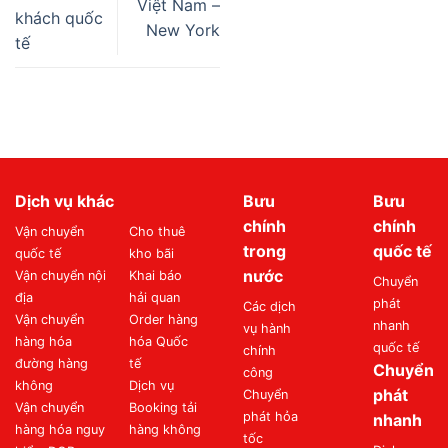
Việt Nam –
khách quốc
New York
tế
Dịch vụ khác
Bưu
Bưu
chính
chính
Vận chuyển
Cho thuê
trong
quốc tế
quốc tế
kho bãi
nước
Vận chuyển nội
Khai báo
Chuyển
địa
hải quan
phát
Các dịch
Vận chuyển
Order hàng
nhanh
vụ hành
hàng hóa
hóa Quốc
quốc tế
chính
đường hàng
tế
Chuyển
công
không
Dịch vụ
phát
Chuyển
Vận chuyển
Booking tải
phát hỏa
nhanh
hàng hóa nguy
hàng không
tốc