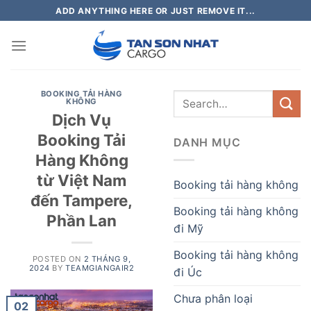
Skip
ADD ANYTHING HERE OR JUST REMOVE IT...
to
content
BOOKING TẢI HÀNG
KHÔNG
Dịch Vụ
Booking Tải
DANH MỤC
Hàng Không
từ Việt Nam
Booking tải hàng không
đến Tampere,
Booking tải hàng không
Phần Lan
đi Mỹ
Booking tải hàng không
POSTED ON
2 THÁNG 9,
2024
BY
TEAMGIANGAIR2
đi Úc
Chưa phân loại
02