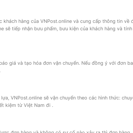
óc khách hàng của VNPost.online và cung cấp thông tin về 
ne sẽ tiếp nhận bưu phẩm, bưu kiện của khách hàng và tính
 báo giá và tạo hóa đơn vận chuyển. Nếu đồng ý với đơn b
.
lựa, VNPost.online sẽ vận chuyển theo các hình thức: chu
ết kiệm từ Việt Nam đi .
ược đơn hàng và không có sự cố nào xảy ra thì đơn hàng