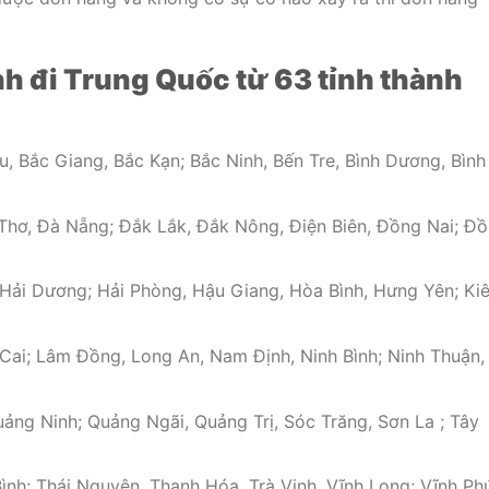
h đi Trung Quốc từ
63 tỉnh thành
u, Bắc Giang, Bắc Kạn; Bắc Ninh, Bến Tre, Bình Dương, Bình
Thơ, Đà Nẵng; Đắk Lắk, Đắk Nông, Điện Biên, Đồng Nai; Đ
 Hải Dương; Hải Phòng, Hậu Giang, Hòa Bình, Hưng Yên; Ki
Cai; Lâm Đồng, Long An, Nam Định, Ninh Bình; Ninh Thuận,
ng Ninh; Quảng Ngãi, Quảng Trị, Sóc Trăng, Sơn La ; Tây
ình; Thái Nguyên, Thanh Hóa, Trà Vinh, Vĩnh Long; Vĩnh Ph