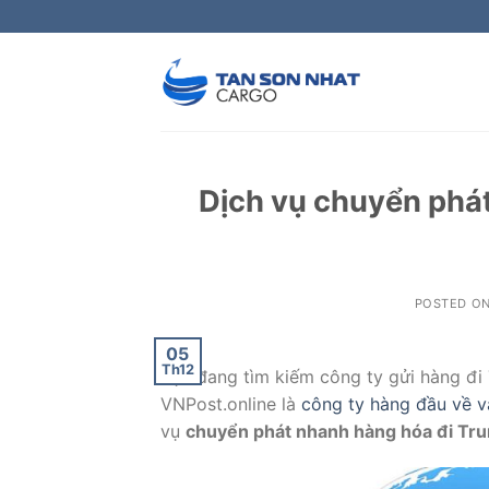
Skip
to
content
Dịch vụ chuyển phá
POSTED O
05
Th12
Bạn đang tìm kiếm công ty gửi hàng đi 
VNPost.online
là
công ty hàng đầu về vậ
vụ
chuyển phát nhanh hàng hóa đi Tr