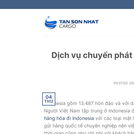
Skip
to
content
Dịch vụ chuyển phát
POSTED O
04
Th12
Indonesia gồm 13.487 hòn đảo và với dâ
Người Việt Nam tập trung ở Indonesia 
hàng hóa đi Indonesia
với các loại mặt
gửi hàng quốc tế chuyên nghiệp nên việ
thời gian cũng như chi phí với khách hà