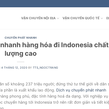
VẬN CHUYỂN NỘI ĐỊA
VẬN CHUYỂN QUỐC TẾ
D
CHUYỂN PHÁT NHANH
 nhanh hàng hóa đi Indonesia chất
lượng cao
N
4 THÁNG 12, 2020
BY
TTS_NGOCTRANG
n số khoảng 237 triệu người; đứng thứ tư thế giới về dân 
đa phần là xuất khẩu lao động.
Dịch vụ chuyển phát nhanh
 hàng phong phú, đặc tính hàng hoá đa dạng. Với nghiệp vụ
c chuyển hàng tới Indonesia trở nên rất đơn giản và tiết k
ng.