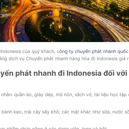
Indonesia của quý khách, c
ông ty chuyển phát nhanh quốc
ng dịch vụ Chuyển phát nhanh hàng hóa đi Indonesia giá r
ển phát nhanh đi Indonesia đối với
hân: quần áo, giày dép, mũ nón, sách vở, tài liệu học tập
ánh kẹo, trái cây sấy khô; các mặt khác như sữa, nước số
ực phẩm chức năng ở các dạng viên, long và bột.