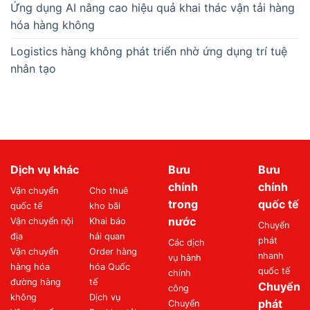
Ứng dụng AI nâng cao hiệu quả khai thác vận tải hàng
hóa hàng không
Logistics hàng không phát triển nhờ ứng dụng trí tuệ
nhân tạo
Dịch vụ khác
Bưu
Bưu
chính
chính
Vận chuyển
Cho thuê
trong
quốc tế
quốc tế
kho bãi
nước
Vận chuyển nội
Khai báo
Chuyển
địa
hải quan
phát
Các dịch
Vận chuyển
Order hàng
nhanh
vụ hành
hàng hóa
hóa Quốc
quốc tế
chính
đường hàng
tế
Chuyển
công
không
Dịch vụ
phát
Chuyển