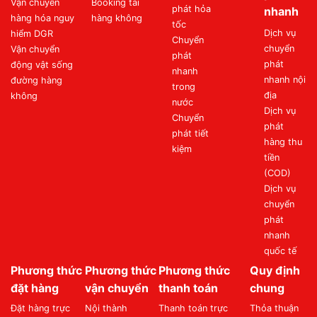
Vận chuyển
Booking tải
phát hỏa
nhanh
hàng hóa nguy
hàng không
tốc
Dịch vụ
hiểm DGR
Chuyển
chuyển
Vận chuyển
phát
phát
động vật sống
nhanh
nhanh nội
đường hàng
trong
địa
không
nước
Dịch vụ
Chuyển
phát
phát tiết
hàng thu
kiệm
tiền
(COD)
Dịch vụ
chuyển
phát
nhanh
quốc tế
Phương thức
Phương thức
Phương thức
Quy định
đặt hàng
vận chuyển
thanh toán
chung
Đặt hàng trực
Nội thành
Thanh toán trực
Thỏa thuận