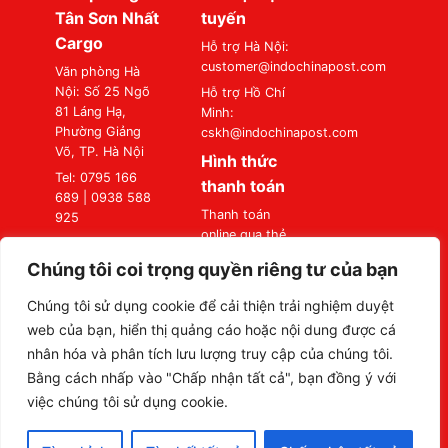
Tân Sơn Nhất
tuyến
Cargo
Hỗ trợ Hà Nội:
customer@indochinapost.com
Văn phòng Hà
Nội: Số 25 Ngõ
Hỗ trợ Hồ Chí
81 Láng Hạ,
Minh:
Phường Giảng
cskh@indochinapost.com
Võ, TP. Hà Nội
Hình thức
Tel: 0795 166
thanh toán
689 | 0938 588
Thanh toán
925
online qua thẻ
Văn phòng Sài
Ngân Hàng
Gòn: Số 87
Chúng tôi coi trọng quyền riêng tư của bạn
Thanh toán tại
Đường A4
Văn Phòng
(K300), Phường
Chúng tôi sử dụng cookie để cải thiện trải nghiệm duyệt
Bảy Hiền, TP. Hồ
web của bạn, hiển thị quảng cáo hoặc nội dung được cá
Chí Minh
nhân hóa và phân tích lưu lượng truy cập của chúng tôi.
Tel: 0795 166
Bằng cách nhấp vào "Chấp nhận tất cả", bạn đồng ý với
689 | 0938 588
việc chúng tôi sử dụng cookie.
925