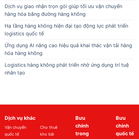
Dịch vụ giao nhận trọn gói giúp tối ưu vận chuyển
hàng hóa bằng đường hàng không
Hạ tầng hàng không hiện đại tạo động lực phát triển
logistics quốc tế
Ứng dụng AI nâng cao hiệu quả khai thác vận tải hàng
hóa hàng không
Logistics hàng không phát triển nhờ ứng dụng trí tuệ
nhân tạo
Dịch vụ khác
Bưu
Bưu
chính
chính
Vận chuyển
Cho thuê
trong
quốc tế
quốc tế
kho bãi