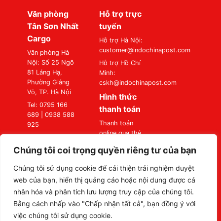
Văn phòng
Hỗ trợ trực
Tân Sơn Nhất
tuyến
Cargo
Hỗ trợ Hà Nội:
customer@indochinapost.com
Văn phòng Hà
Nội: Số 25 Ngõ
Hỗ trợ Hồ Chí
81 Láng Hạ,
Minh:
Phường Giảng
cskh@indochinapost.com
Võ, TP. Hà Nội
Hình thức
Tel: 0795 166
thanh toán
689 | 0938 588
Thanh toán
925
online qua thẻ
Văn phòng Sài
Ngân Hàng
Gòn: Số 87
Chúng tôi coi trọng quyền riêng tư của bạn
Thanh toán tại
Đường A4
Văn Phòng
(K300), Phường
Chúng tôi sử dụng cookie để cải thiện trải nghiệm duyệt
Bảy Hiền, TP. Hồ
web của bạn, hiển thị quảng cáo hoặc nội dung được cá
Chí Minh
nhân hóa và phân tích lưu lượng truy cập của chúng tôi.
Tel: 0795 166
Bằng cách nhấp vào "Chấp nhận tất cả", bạn đồng ý với
689 | 0938 588
việc chúng tôi sử dụng cookie.
925