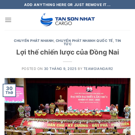
Skip
ADD ANYTHING HERE OR JUST REMOVE IT...
to
content
CHUYỂN PHÁT NHANH
,
CHUYỂN PHÁT NHANH QUỐC TẾ
,
TIN
TỨC
Lợi thế chiến lược của Đồng Nai
POSTED ON
30 THÁNG 9, 2025
BY
TEAMGIANGAIR2
30
Th9