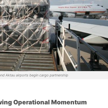
nd Aktau airports begin cargo partnership
wing Op
erational Momentum