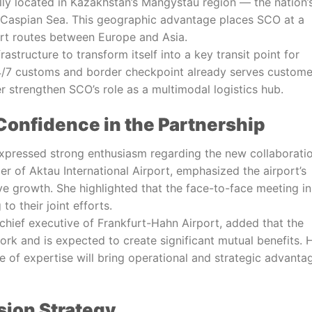
ally located in Kazakhstan’s Mangystau region — the nation’
he Caspian Sea. This geographic advantage places SCO at a
ort routes between Europe and Asia.
rastructure to transform itself into a key transit point for
 24/7 customs and border checkpoint already serves custome
ther strengthen SCO’s role as a multimodal logistics hub.
onfidence in the Partnership
expressed strong enthusiasm regarding the new collaboratio
 of Aktau International Airport, emphasized the airport’s
e growth. She highlighted that the face-to-face meeting in
 their joint efforts.
chief executive of Frankfurt-Hahn Airport, added that the
rk and is expected to create significant mutual benefits. 
 of expertise will bring operational and strategic advanta
sion Strategy