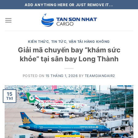
Skip
ADD ANYTHING HERE OR JUST REMOVE IT...
to
content
KIẾN THỨC
,
TIN TỨC
,
VẬN TẢI HÀNG KHÔNG
Giải mã chuyến bay “khám sức
khỏe” tại sân bay Long Thành
POSTED ON
15 THÁNG 1, 2026
BY
TEAMGIANGAIR2
15
Th1