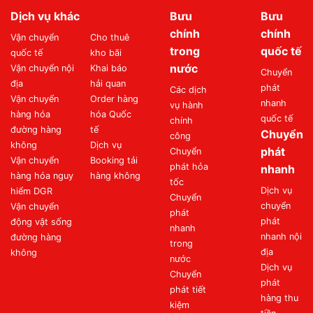
Dịch vụ khác
Bưu
Bưu
chính
chính
Vận chuyển
Cho thuê
trong
quốc tế
quốc tế
kho bãi
nước
Vận chuyển nội
Khai báo
Chuyển
địa
hải quan
phát
Các dịch
Vận chuyển
Order hàng
nhanh
vụ hành
hàng hóa
hóa Quốc
quốc tế
chính
đường hàng
tế
Chuyển
công
không
Dịch vụ
phát
Chuyển
Vận chuyển
Booking tải
phát hỏa
nhanh
hàng hóa nguy
hàng không
tốc
Dịch vụ
hiểm DGR
Chuyển
chuyển
Vận chuyển
phát
phát
động vật sống
nhanh
nhanh nội
đường hàng
trong
địa
không
nước
Dịch vụ
Chuyển
phát
phát tiết
hàng thu
kiệm