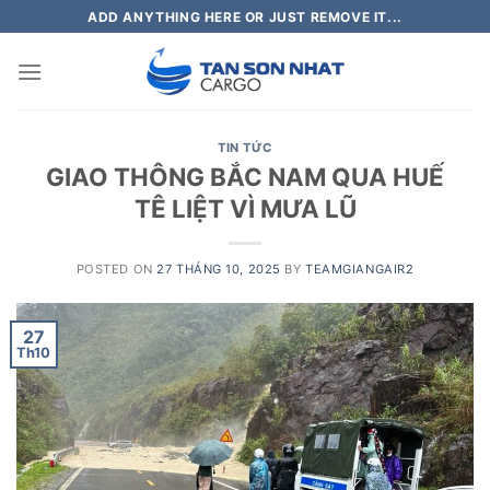
Skip
ADD ANYTHING HERE OR JUST REMOVE IT...
to
content
TIN TỨC
GIAO THÔNG BẮC NAM QUA HUẾ
TÊ LIỆT VÌ MƯA LŨ
POSTED ON
27 THÁNG 10, 2025
BY
TEAMGIANGAIR2
27
Th10