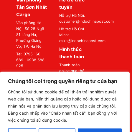
Tân Sơn Nhất
tuyến
Cargo
Hỗ trợ Hà Nội:
customer@indochinapost.com
Văn phòng Hà
Nội: Số 25 Ngõ
Hỗ trợ Hồ Chí
81 Láng Hạ,
Minh:
Phường Giảng
cskh@indochinapost.com
Võ, TP. Hà Nội
Hình thức
Tel: 0795 166
thanh toán
689 | 0938 588
Thanh toán
925
online qua thẻ
Văn phòng Sài
Ngân Hàng
Gòn: Số 87
Chúng tôi coi trọng quyền riêng tư của bạn
Thanh toán tại
Đường A4
Văn Phòng
(K300), Phường
Chúng tôi sử dụng cookie để cải thiện trải nghiệm duyệt
Bảy Hiền, TP. Hồ
web của bạn, hiển thị quảng cáo hoặc nội dung được cá
Chí Minh
nhân hóa và phân tích lưu lượng truy cập của chúng tôi.
Tel: 0795 166
Bằng cách nhấp vào "Chấp nhận tất cả", bạn đồng ý với
689 | 0938 588
việc chúng tôi sử dụng cookie.
925