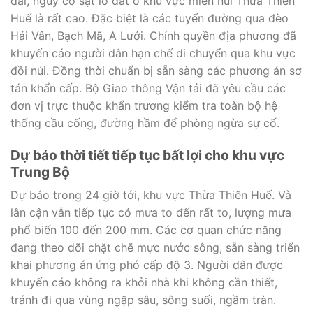
dài, nguy cơ sạt lở đất ở khu vực miền núi Thừa Thiên
Huế là rất cao. Đặc biệt là các tuyến đường qua đèo
Hải Vân, Bạch Mã, A Lưới. Chính quyền địa phương đã
khuyến cáo người dân hạn chế di chuyển qua khu vực
đồi núi. Đồng thời chuẩn bị sẵn sàng các phương án sơ
tán khẩn cấp. Bộ Giao thông Vận tải đã yêu cầu các
đơn vị trực thuộc khẩn trương kiểm tra toàn bộ hệ
thống cầu cống, đường hầm để phòng ngừa sự cố.
Dự báo thời tiết tiếp tục bất lợi cho khu vực
Trung Bộ
Dự báo trong 24 giờ tới, khu vực Thừa Thiên Huế. Và
lân cận vẫn tiếp tục có mưa to đến rất to, lượng mưa
phổ biến 100 đến 200 mm. Các cơ quan chức năng
đang theo dõi chặt chẽ mực nước sông, sẵn sàng triển
khai phương án ứng phó cấp độ 3. Người dân được
khuyến cáo không ra khỏi nhà khi không cần thiết,
tránh đi qua vùng ngập sâu, sông suối, ngầm tràn.