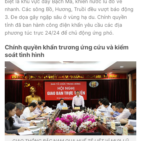
biệt là khu vực dãy Bạch Mã, khiến nước lũ đổ về
nhanh. Các sông Bồ, Hương, Truồi đều vượt báo động
3. Đe dọa gây ngập sâu ở vùng hạ du. Chính quyền
tỉnh đã ban hành công điện khẩn yêu cầu các địa
phương túc trực 24/24 để chủ động ứng phó.
Chính quyền khẩn trương ứng cứu và kiểm
soát tình hình
GIAO THÔNG BẮC NAM QUA HUẾ TÊ LIỆT VÌ MƯA LŨ