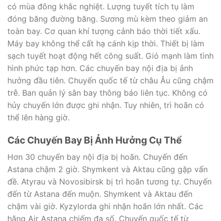
có mùa đông khắc nghiệt. Lượng tuyết tích tụ làm
đóng băng đường băng. Sương mù kèm theo giảm an
toàn bay. Cơ quan khí tượng cảnh báo thời tiết xấu.
Máy bay không thể cất hạ cánh kịp thời. Thiết bị làm
sạch tuyết hoạt động hết công suất. Gió mạnh làm tình
hình phức tạp hơn. Các chuyến bay nội địa bị ảnh
hưởng đầu tiên. Chuyến quốc tế từ châu Âu cũng chậm
trễ. Ban quản lý sân bay thông báo liên tục. Không có
hủy chuyến lớn được ghi nhận. Tuy nhiên, trì hoãn có
thể lên hàng giờ.
Các Chuyến Bay Bị Ảnh Hưởng Cụ Thể
Hơn 30 chuyến bay nội địa bị hoãn. Chuyến đến
Astana chậm 2 giờ. Shymkent và Aktau cũng gặp vấn
đề. Atyrau và Novosibirsk bị trì hoãn tương tự. Chuyến
đến từ Astana đến muộn. Shymkent và Aktau đến
chậm vài giờ. Kyzylorda ghi nhận hoãn lớn nhất. Các
hãng Air Astana chiếm đa số. Chuyến quốc tế từ