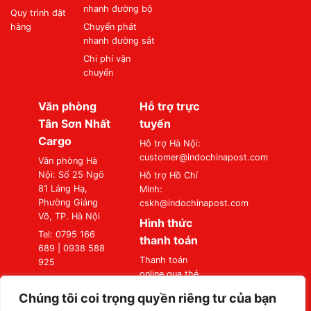
nhanh đường bộ
Quy trình đặt
hàng
Chuyển phát
nhanh đường sắt
Chi phí vận
chuyển
Văn phòng
Hỗ trợ trực
Tân Sơn Nhất
tuyến
Cargo
Hỗ trợ Hà Nội:
customer@indochinapost.com
Văn phòng Hà
Nội: Số 25 Ngõ
Hỗ trợ Hồ Chí
81 Láng Hạ,
Minh:
Phường Giảng
cskh@indochinapost.com
Võ, TP. Hà Nội
Hình thức
Tel: 0795 166
thanh toán
689 | 0938 588
Thanh toán
925
online qua thẻ
Văn phòng Sài
Ngân Hàng
Gòn: Số 87
Chúng tôi coi trọng quyền riêng tư của bạn
Thanh toán tại
Đường A4