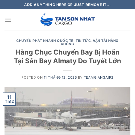
Skip
ADD ANYTHING HERE OR JUST REMOVE IT...
to
content
CHUYỂN PHÁT NHANH QUỐC TẾ
,
TIN TỨC
,
VẬN TẢI HÀNG
KHÔNG
Hàng Chục Chuyến Bay Bị Hoãn
Tại Sân Bay Almaty Do Tuyết Lớn
POSTED ON
11 THÁNG 12, 2025
BY
TEAMGIANGAIR2
11
Th12