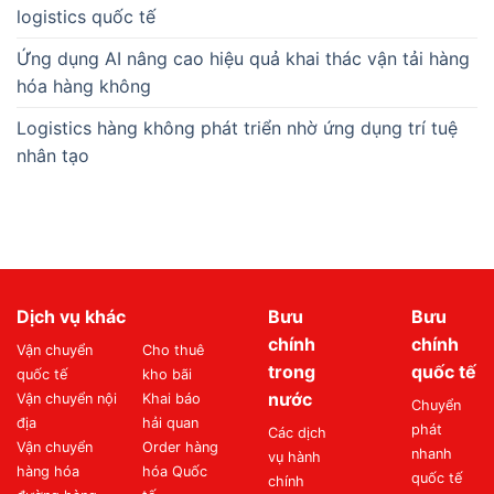
logistics quốc tế
Ứng dụng AI nâng cao hiệu quả khai thác vận tải hàng
hóa hàng không
Logistics hàng không phát triển nhờ ứng dụng trí tuệ
nhân tạo
Dịch vụ khác
Bưu
Bưu
chính
chính
Vận chuyển
Cho thuê
trong
quốc tế
quốc tế
kho bãi
nước
Vận chuyển nội
Khai báo
Chuyển
địa
hải quan
phát
Các dịch
Vận chuyển
Order hàng
nhanh
vụ hành
hàng hóa
hóa Quốc
quốc tế
chính