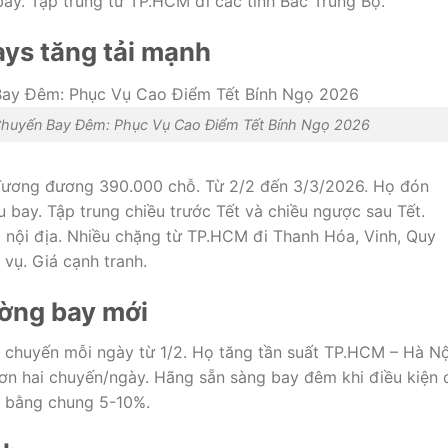
ay. Tập trung từ TP.HCM đi các tỉnh Bắc Trung Bộ.
ays tăng tải mạnh
huyến Bay Đêm: Phục Vụ Cao Điểm Tết Bính Ngọ 2026
 Tương đương 390.000 chỗ. Từ 2/2 đến 3/3/2026. Họ đón
 bay. Tập trung chiều trước Tết và chiều ngược sau Tết.
nội địa. Nhiều chặng từ TP.HCM đi Thanh Hóa, Vinh, Quy
vụ. Giá cạnh tranh.
ường bay mới
a chuyến mỗi ngày từ 1/2. Họ tăng tần suất TP.HCM – Hà Nộ
n hai chuyến/ngày. Hãng sẵn sàng bay đêm khi điều kiện 
t bằng chung 5-10%.