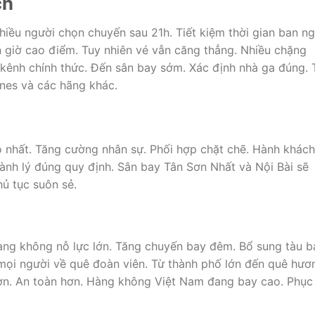
ch
iều người chọn chuyến sau 21h. Tiết kiệm thời gian ban ng
n giờ cao điểm. Tuy nhiên vé vẫn căng thẳng. Nhiều chặng
ênh chính thức. Đến sân bay sớm. Xác định nhà ga đúng. 
ines và các hãng khác.
 nhất. Tăng cường nhân sự. Phối hợp chặt chẽ. Hành khách
ành lý đúng quy định. Sân bay Tân Sơn Nhất và Nội Bài sẽ
ủ tục suôn sẻ.
ng không nỗ lực lớn. Tăng chuyến bay đêm. Bổ sung tàu b
mọi người về quê đoàn viên. Từ thành phố lớn đến quê hươ
hơn. An toàn hơn. Hàng không Việt Nam đang bay cao. Phục