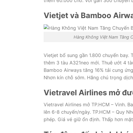
thêm 60.000 chỗ. Với gần 300 chuyến b
Vietjet và Bamboo Airw
Hàng Không Việt Nam Tăng C
Vietjet bổ sung gần 1.800 chuyến bay.
thêm 3 tàu A321neo mới. Thuê ướt 4 tàu
Bamboo Airways tăng 16% tải cung ứng 
Nhơn kín chỗ sớm. Hãng chú trọng dịch 
Vietravel Airlines mở đ
Vietravel Airlines mở TP.HCM – Vinh. B
lên 6-8 chuyến/ngày. TP.HCM – Quy Nhơ
phép. Giá vé giữ ổn định. Thấp hơn mặ