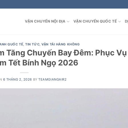
VẬN CHUYỂN NỘI ĐỊA
VẬN CHUYỂN QUỐC TẾ
D
ANH QUỐC TẾ
,
TIN TỨC
,
VẬN TẢI HÀNG KHÔNG
m Tăng Chuyến Bay Đêm: Phục Vụ
m Tết Bính Ngọ 2026
ON
6 THÁNG 2, 2026
BY
TEAMGIANGAIR2