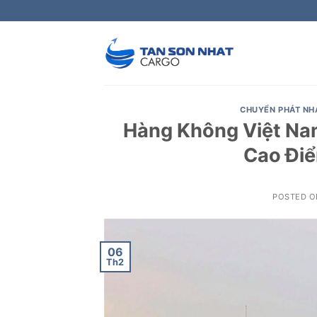
Skip
to
content
CHUYỂN PHÁT NH
Hàng Không Việt Na
Cao Điể
POSTED 
06
Th2