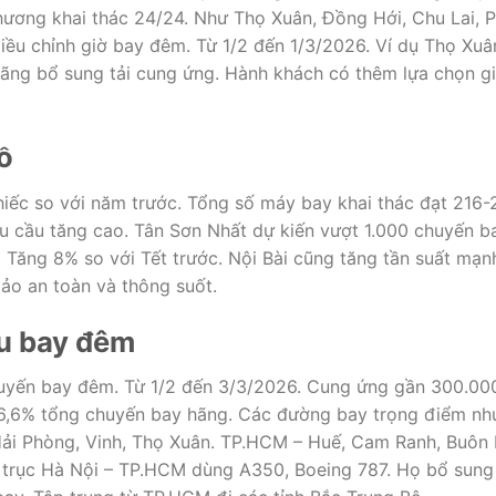
hương khai thác 24/24. Như Thọ Xuân, Đồng Hới, Chu Lai, 
điều chỉnh giờ bay đêm. Từ 1/2 đến 1/3/2026. Ví dụ Thọ Xuâ
hãng bổ sung tải cung ứng. Hành khách có thêm lựa chọn g
ồ
hiếc so với năm trước. Tổng số máy bay khai thác đạt 216-
hu cầu tăng cao. Tân Sơn Nhất dự kiến vượt 1.000 chuyến b
Tăng 8% so với Tết trước. Nội Bài cũng tăng tần suất mạn
ảo an toàn và thông suốt.
ầu bay đêm
chuyến bay đêm. Từ 1/2 đến 3/3/2026. Cung ứng gần 300.00
16,6% tổng chuyến bay hãng. Các đường bay trọng điểm nh
ải Phòng, Vinh, Thọ Xuân. TP.HCM – Huế, Cam Ranh, Buôn
 trục Hà Nội – TP.HCM dùng A350, Boeing 787. Họ bổ sung