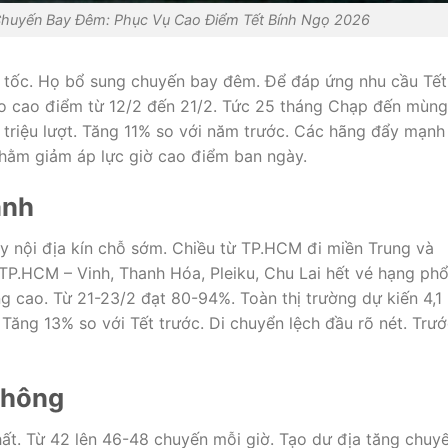
huyến Bay Đêm: Phục Vụ Cao Điểm Tết Bính Ngọ 2026
tốc. Họ bổ sung chuyến bay đêm. Để đáp ứng nhu cầu Tết
 cao điểm từ 12/2 đến 21/2. Tức 25 tháng Chạp đến mùng
 triệu lượt. Tăng 11% so với năm trước. Các hãng đẩy mạnh
hằm giảm áp lực giờ cao điểm ban ngày.
ạnh
y nội địa kín chỗ sớm. Chiều từ TP.HCM đi miền Trung và
P.HCM – Vinh, Thanh Hóa, Pleiku, Chu Lai hết vé hạng ph
ng cao. Từ 21-23/2 đạt 80-94%. Toàn thị trường dự kiến 4,1
Tăng 13% so với Tết trước. Di chuyển lệch đầu rõ nét. Trư
không
hất. Từ 42 lên 46-48 chuyến mỗi giờ. Tạo dư địa tăng chuyế