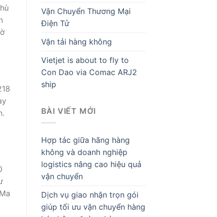
Phù
Vận Chuyển Thương Mại
n
Điện Tử
iờ
Vận tải hàng không
Vietjet is about to fly to
Con Dao via Comac ARJ2
ship
218
ay
BÀI VIẾT MỚI
h.
Hợp tác giữa hãng hàng
không và doanh nghiệp
logistics nâng cao hiệu quả
0
vận chuyển
ư
 Ma
Dịch vụ giao nhận trọn gói
giúp tối ưu vận chuyển hàng