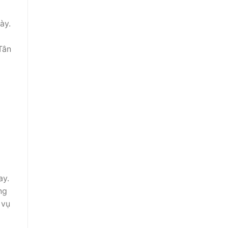
ày.
Tân
ay.
ng
 vụ