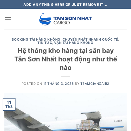
Skip
ADD ANYTHING HERE OR JUST REMOVE IT...
to
content
BOOKING TẢI HÀNG KHÔNG
,
CHUYỂN PHÁT NHANH QUỐC TẾ
,
TIN TỨC
,
VẬN TẢI HÀNG KHÔNG
Hệ thống kho hàng tại sân bay
Tân Sơn Nhất hoạt động như thế
nào
POSTED ON
11 THÁNG 3, 2026
BY
TEAMGIANGAIR2
11
Th3