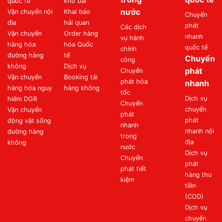
quốc tế
kho bãi
nước
Vận chuyển nội
Khai báo
Chuyển
địa
hải quan
phát
Các dịch
Vận chuyển
Order hàng
nhanh
vụ hành
hàng hóa
hóa Quốc
quốc tế
chính
đường hàng
tế
Chuyển
công
không
Dịch vụ
phát
Chuyển
Vận chuyển
Booking tải
phát hỏa
nhanh
hàng hóa nguy
hàng không
tốc
Dịch vụ
hiểm DGR
Chuyển
chuyển
Vận chuyển
phát
phát
động vật sống
nhanh
nhanh nội
đường hàng
trong
địa
không
nước
Dịch vụ
Chuyển
phát
phát tiết
hàng thu
kiệm
tiền
(COD)
Dịch vụ
chuyển