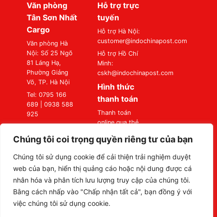
Văn phòng
Hỗ trợ trực
Tân Sơn Nhất
tuyến
Cargo
Hỗ trợ Hà Nội:
customer@indochinapost.com
Văn phòng Hà
Nội: Số 25 Ngõ
Hỗ trợ Hồ Chí
81 Láng Hạ,
Minh:
Phường Giảng
cskh@indochinapost.com
Võ, TP. Hà Nội
Hình thức
Tel: 0795 166
thanh toán
689 | 0938 588
Thanh toán
925
online qua thẻ
Văn phòng Sài
Ngân Hàng
Gòn: Số 87
Chúng tôi coi trọng quyền riêng tư của bạn
Thanh toán tại
Đường A4
Văn Phòng
(K300), Phường
Chúng tôi sử dụng cookie để cải thiện trải nghiệm duyệt
Bảy Hiền, TP. Hồ
web của bạn, hiển thị quảng cáo hoặc nội dung được cá
Chí Minh
nhân hóa và phân tích lưu lượng truy cập của chúng tôi.
Tel: 0795 166
Bằng cách nhấp vào "Chấp nhận tất cả", bạn đồng ý với
689 | 0938 588
việc chúng tôi sử dụng cookie.
925