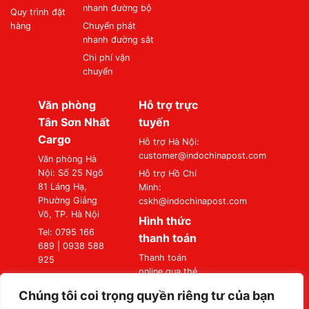
nhanh đường bộ
Quy trình đặt
hàng
Chuyển phát
nhanh đường sắt
Chi phí vận
chuyển
Văn phòng
Hỗ trợ trực
Tân Sơn Nhất
tuyến
Cargo
Hỗ trợ Hà Nội:
customer@indochinapost.com
Văn phòng Hà
Nội: Số 25 Ngõ
Hỗ trợ Hồ Chí
81 Láng Hạ,
Minh:
Phường Giảng
cskh@indochinapost.com
Võ, TP. Hà Nội
Hình thức
Tel: 0795 166
thanh toán
689 | 0938 588
Thanh toán
925
online qua thẻ
Văn phòng Sài
Ngân Hàng
Gòn: Số 87
Chúng tôi coi trọng quyền riêng tư của bạn
Thanh toán tại
Đường A4