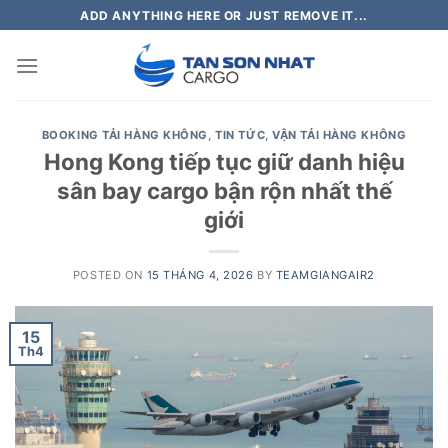
Skip
ADD ANYTHING HERE OR JUST REMOVE IT...
to
content
BOOKING TẢI HÀNG KHÔNG
,
TIN TỨC
,
VẬN TẢI HÀNG KHÔNG
Hong Kong tiếp tục giữ danh hiệu
sân bay cargo bận rộn nhất thế
giới
POSTED ON
15 THÁNG 4, 2026
BY
TEAMGIANGAIR2
15
Th4