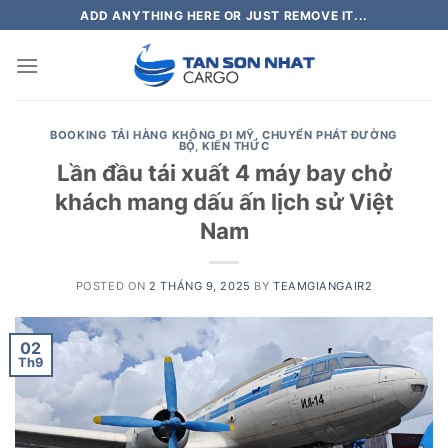
Skip
ADD ANYTHING HERE OR JUST REMOVE IT...
to
content
BOOKING TẢI HÀNG KHÔNG ĐI MỸ
,
CHUYỂN PHÁT ĐƯỜNG
BỘ
,
KIẾN THỨC
Lần đầu tái xuất 4 máy bay chở
khách mang dấu ấn lịch sử Việt
Nam
POSTED ON
2 THÁNG 9, 2025
BY
TEAMGIANGAIR2
02
Th9