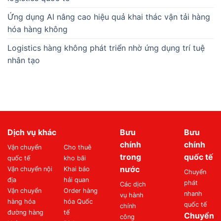
Ứng dụng AI nâng cao hiệu quả khai thác vận tải hàng
hóa hàng không
Logistics hàng không phát triển nhờ ứng dụng trí tuệ
nhân tạo
Dịch vụ khác
Bưu
Bưu
chính
chính
Vận chuyển
Cho thuê
trong
quốc tế
quốc tế
kho bãi
nước
Vận chuyển nội
Khai báo
Chuyển
địa
hải quan
phát
Các dịch
Vận chuyển
Order hàng
nhanh
vụ hành
hàng hóa
hóa Quốc
quốc tế
chính
đường hàng
tế
Chuyển
công