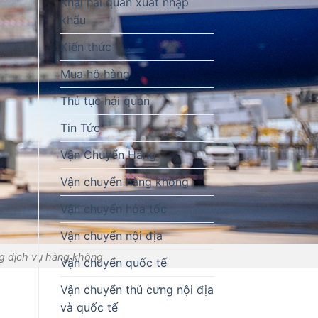
Khai hải quan xuất nhập
khẩu
Kiến thức
Mua hộ hàng
Thủ tục hải quan
Tin Tức
Vận Chuyển Hàng
Vận chuyển hàng không
Vận chuyển hỏa tốc
Vận chuyển nội địa
ng dịch vụ hàng không
Vận chuyển quốc tế
Vận chuyển thú cưng nội địa
và quốc tế