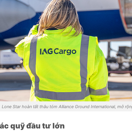
Lone Star hoàn tất thâu tóm Alliance Ground International, mở rộ
ác quỹ đầu tư lớn