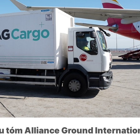
âu tóm Alliance Ground Internati