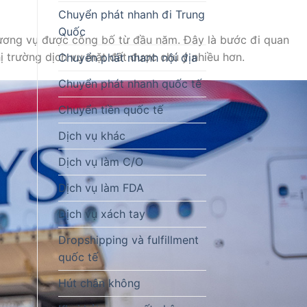
Chuyển phát nhanh đi Trung
Quốc
Thương vụ được công bố từ đầu năm. Đây là bước đi quan
ị trường dịch vụ mặt đất được chú ý nhiều hơn.
Chuyển phát nhanh nội địa
Chuyển phát nhanh quốc tế
Chuyển tiền quốc tế
Dịch vụ khác
Dịch vụ làm C/O
Dịch vụ làm FDA
Dịch vụ xách tay
Dropshipping và fulfillment
quốc tế
Hút chân không