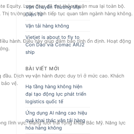
e Equity. Lone Star đã đạt thỏa thuận mua lại toàn bộ.
Vận Chuyển Thương Mại
 Thị trường tài chính tiếp tục quan tâm ngành hàng không.
Điện Tử
Vận tải hàng không
Vietjet is about to fly to
iều hành. Điều này giúp đảm bảo tính ổn định. Hoạt động
Con Dao via Comac ARJ2
ướng.
ship
BÀI VIẾT MỚI
ng đầu. Dịch vụ vận hành được duy trì ở mức cao. Khách
 bảo vệ.
Hạ tầng hàng không hiện
đại tạo động lực phát triển
logistics quốc tế
Ứng dụng AI nâng cao hiệu
quả khai thác vận tải hàng
ong lĩnh vực. Mạng lưới trải rộng khắp Bắc Mỹ. Năng lực
hóa hàng không