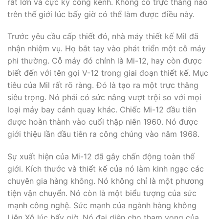
rất lớn và cực kỳ cồng kềnh. Không có trực thăng nào
trên thế giới lúc bấy giờ có thể làm được điều này.
Trước yêu cầu cấp thiết đó, nhà máy thiết kế Mil đã
nhận nhiệm vụ. Họ bắt tay vào phát triển một cỗ máy
phi thường. Cỗ máy đó chính là Mi-12, hay còn được
biết đến với tên gọi V-12 trong giai đoạn thiết kế. Mục
tiêu của Mil rất rõ ràng. Đó là tạo ra một trực thăng
siêu trọng. Nó phải có sức nâng vượt trội so với mọi
loại máy bay cánh quay khác. Chiếc Mi-12 đầu tiên
được hoàn thành vào cuối thập niên 1960. Nó được
giới thiệu lần đầu tiên ra công chúng vào năm 1968.
Sự xuất hiện của Mi-12 đã gây chấn động toàn thế
giới. Kích thước và thiết kế của nó làm kinh ngạc các
chuyên gia hàng không. Nó không chỉ là một phương
tiện vận chuyển. Nó còn là một biểu tượng của sức
mạnh công nghệ. Sức mạnh của ngành hàng không
Liên Xô lúc bấy giờ. Nó đại diện cho tham vọng của