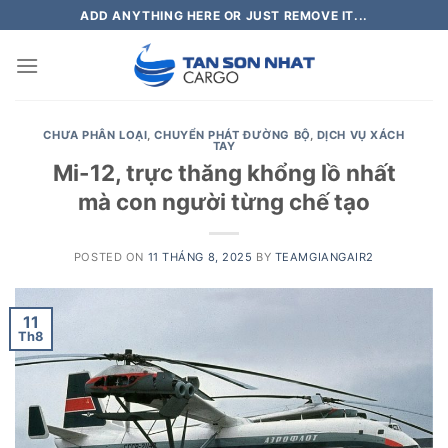
Skip
ADD ANYTHING HERE OR JUST REMOVE IT...
to
content
CHƯA PHÂN LOẠI
,
CHUYỂN PHÁT ĐƯỜNG BỘ
,
DỊCH VỤ XÁCH
TAY
Mi-12, trực thăng khổng lồ nhất
mà con người từng chế tạo
POSTED ON
11 THÁNG 8, 2025
BY
TEAMGIANGAIR2
11
Th8