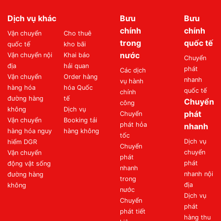
Dịch vụ khác
Bưu
Bưu
chính
chính
Vận chuyển
Cho thuê
trong
quốc tế
quốc tế
kho bãi
nước
Vận chuyển nội
Khai báo
Chuyển
địa
hải quan
phát
Các dịch
Vận chuyển
Order hàng
nhanh
vụ hành
hàng hóa
hóa Quốc
quốc tế
chính
đường hàng
tế
Chuyển
công
không
Dịch vụ
phát
Chuyển
Vận chuyển
Booking tải
phát hỏa
nhanh
hàng hóa nguy
hàng không
tốc
Dịch vụ
hiểm DGR
Chuyển
chuyển
Vận chuyển
phát
phát
động vật sống
nhanh
nhanh nội
đường hàng
trong
địa
không
nước
Dịch vụ
Chuyển
phát
phát tiết
hàng thu