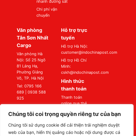
nhanh đường sắt
Chi phí vận
chuyển
Văn phòng
Hỗ trợ trực
Tân Sơn Nhất
tuyến
Cargo
Hỗ trợ Hà Nội:
customer@indochinapost.com
Văn phòng Hà
Nội: Số 25 Ngõ
Hỗ trợ Hồ Chí
81 Láng Hạ,
Minh:
Phường Giảng
cskh@indochinapost.com
Võ, TP. Hà Nội
Hình thức
Tel: 0795 166
thanh toán
689 | 0938 588
Thanh toán
925
online qua thẻ
Văn phòng Sài
Ngân Hàng
Gòn: Số 87
Chúng tôi coi trọng quyền riêng tư của bạn
Thanh toán tại
Đường A4
Văn Phòng
(K300), Phường
Chúng tôi sử dụng cookie để cải thiện trải nghiệm duyệt
Bảy Hiền, TP. Hồ
web của bạn, hiển thị quảng cáo hoặc nội dung được cá