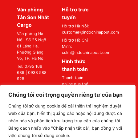
Văn phòng
Hỗ trợ trực
Tân Sơn Nhất
tuyến
Cargo
Hỗ trợ Hà Nội:
customer@indochinapost.com
Văn phòng Hà
Nội: Số 25 Ngõ
Hỗ trợ Hồ Chí
81 Láng Hạ,
Minh:
Phường Giảng
cskh@indochinapost.com
Võ, TP. Hà Nội
Hình thức
Tel: 0795 166
thanh toán
689 | 0938 588
Thanh toán
925
online qua thẻ
Văn phòng Sài
Ngân Hàng
Gòn: Số 87
Chúng tôi coi trọng quyền riêng tư của bạn
Thanh toán tại
Đường A4
Văn Phòng
(K300), Phường
Chúng tôi sử dụng cookie để cải thiện trải nghiệm duyệt
Bảy Hiền, TP. Hồ
web của bạn, hiển thị quảng cáo hoặc nội dung được cá
Chí Minh
nhân hóa và phân tích lưu lượng truy cập của chúng tôi.
Tel: 0795 166
Bằng cách nhấp vào "Chấp nhận tất cả", bạn đồng ý với
689 | 0938 588
việc chúng tôi sử dụng cookie.
925