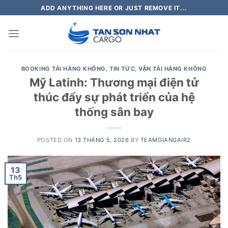
Skip
ADD ANYTHING HERE OR JUST REMOVE IT...
to
content
BOOKING TẢI HÀNG KHÔNG
,
TIN TỨC
,
VẬN TẢI HÀNG KHÔNG
Mỹ Latinh: Thương mại điện tử
thúc đẩy sự phát triển của hệ
thống sân bay
POSTED ON
13 THÁNG 5, 2026
BY
TEAMGIANGAIR2
13
Th5