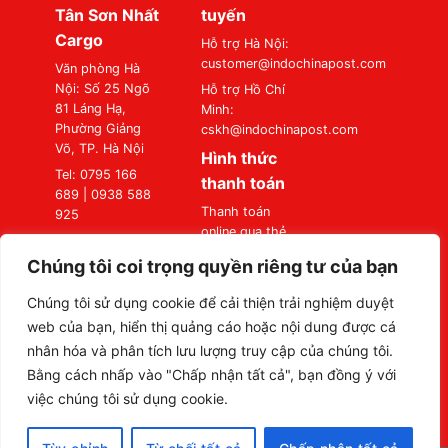
Tân Sơn Nhất
tuyến
Cargo
Hỗ trợ Hà Nội:
customer@indochinapost.com
Văn phòng Hà
Nội: Số 25 Ngõ
Hỗ trợ Hồ Chí
81 Láng Hạ,
Minh:
Phường Giảng
cskh@indochinapost.com
Võ, TP. Hà Nội
Hình thức
Tel: 0795 166
thanh toán
689 | 0938 588
Thanh toán
925
online qua thẻ
Văn phòng Sài
Ngân Hàng
Gòn: Số 87
Chúng tôi coi trọng quyền riêng tư của bạn
Thanh toán tại
Đường A4
Văn Phòng
(K300), Phường
Chúng tôi sử dụng cookie để cải thiện trải nghiệm duyệt
Bảy Hiền, TP. Hồ
web của bạn, hiển thị quảng cáo hoặc nội dung được cá
Chí Minh
nhân hóa và phân tích lưu lượng truy cập của chúng tôi.
Tel: 0795 166
Bằng cách nhấp vào "Chấp nhận tất cả", bạn đồng ý với
689 | 0938 588
việc chúng tôi sử dụng cookie.
925