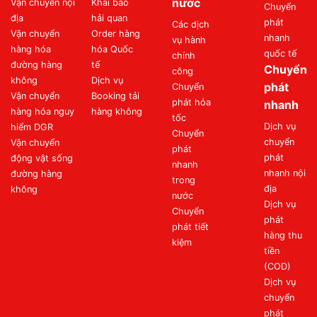
nước
Vận chuyển nội
Khai báo
Chuyển
địa
hải quan
phát
Các dịch
Vận chuyển
Order hàng
nhanh
vụ hành
hàng hóa
hóa Quốc
quốc tế
chính
đường hàng
tế
Chuyển
công
không
Dịch vụ
phát
Chuyển
Vận chuyển
Booking tải
phát hỏa
nhanh
hàng hóa nguy
hàng không
tốc
Dịch vụ
hiểm DGR
Chuyển
chuyển
Vận chuyển
phát
phát
động vật sống
nhanh
nhanh nội
đường hàng
trong
địa
không
nước
Dịch vụ
Chuyển
phát
phát tiết
hàng thu
kiệm
tiền
(COD)
Dịch vụ
chuyển
phát