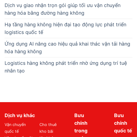
Dịch vụ giao nhận trọn gói giúp tối ưu vận chuyển
hàng hóa bằng đường hàng không
Hạ tầng hàng không hiện đại tạo động lực phát triển
logistics quốc tế
Ứng dụng AI nâng cao hiệu quả khai thác vận tải hàng
hóa hàng không
Logistics hàng không phát triển nhờ ứng dụng trí tuệ
nhân tạo
Dịch vụ khác
Bưu
Bưu
chính
chính
Vận chuyển
Cho thuê
trong
quốc tế
quốc tế
kho bãi