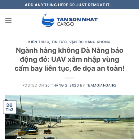
Skip
ADD ANYTHING HERE OR JUST REMOVE IT...
to
content
KIẾN THỨC
,
TIN TỨC
,
VẬN TẢI HÀNG KHÔNG
Ngành hàng không Đà Nẵng báo
động đỏ: UAV xâm nhập vùng
cấm bay liên tục, đe dọa an toàn!
POSTED ON
26 THÁNG 2, 2026
BY
TEAMGIANGAIR2
26
Th2