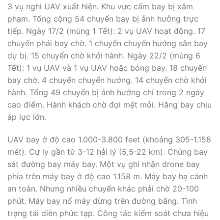
3 vụ nghi UAV xuất hiện. Khu vực cấm bay bị xâm
phạm. Tổng cộng 54 chuyến bay bị ảnh hưởng trực
tiếp. Ngày 17/2 (mùng 1 Tết): 2 vụ UAV hoạt động. 17
chuyến phải bay chờ. 1 chuyến chuyển hướng sân bay
dự bị. 15 chuyến chờ khởi hành. Ngày 22/2 (mùng 6
Tết): 1 vụ UAV và 1 vụ UAV hoặc bóng bay. 18 chuyến
bay chờ. 4 chuyến chuyển hướng. 14 chuyến chờ khởi
hành. Tổng 49 chuyến bị ảnh hưởng chỉ trong 2 ngày
cao điểm. Hành khách chờ đợi mệt mỏi. Hãng bay chịu
áp lực lớn.
UAV bay ở độ cao 1.000-3.800 feet (khoảng 305-1.158
mét). Cự ly gần từ 3-12 hải lý (5,5-22 km). Chúng bay
sát đường bay máy bay. Một vụ ghi nhận drone bay
phía trên máy bay ở độ cao 1.158 m. Máy bay hạ cánh
an toàn. Nhưng nhiều chuyến khác phải chờ 20-100
phút. Máy bay nổ máy dừng trên đường băng. Tình
trạng tái diễn phức tạp. Công tác kiểm soát chưa hiệu