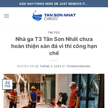
Skip
ADD ANYTHING HERE OR JUST REMOVE IT...
to
content
TIN TỨC
Nhà ga T3 Tân Sơn Nhất chưa
hoàn thiện sàn đá vì thi công hạn
chế
POSTED ON
22 THÁNG 5, 2025
BY
TEAMGIANGAIR2
22
Th5