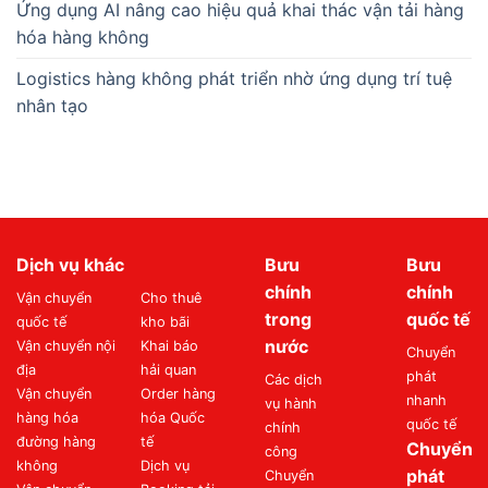
Ứng dụng AI nâng cao hiệu quả khai thác vận tải hàng
hóa hàng không
Logistics hàng không phát triển nhờ ứng dụng trí tuệ
nhân tạo
Dịch vụ khác
Bưu
Bưu
chính
chính
Vận chuyển
Cho thuê
trong
quốc tế
quốc tế
kho bãi
nước
Vận chuyển nội
Khai báo
Chuyển
địa
hải quan
phát
Các dịch
Vận chuyển
Order hàng
nhanh
vụ hành
hàng hóa
hóa Quốc
quốc tế
chính
đường hàng
tế
Chuyển
công
không
Dịch vụ
phát
Chuyển