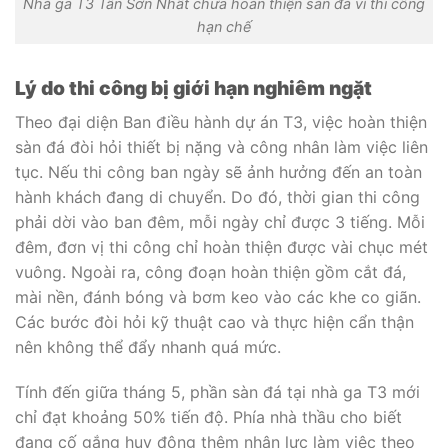
Nhà ga T3 Tân Sơn Nhất chưa hoàn thiện sàn đá vì thi công
hạn chế
Lý do thi công bị giới hạn nghiêm ngặt
Theo đại diện Ban điều hành dự án T3, việc hoàn thiện
sàn đá đòi hỏi thiết bị nặng và công nhân làm việc liên
tục. Nếu thi công ban ngày sẽ ảnh hưởng đến an toàn
hành khách đang di chuyển. Do đó, thời gian thi công
phải dời vào ban đêm, mỗi ngày chỉ được 3 tiếng. Mỗi
đêm, đơn vị thi công chỉ hoàn thiện được vài chục mét
vuông. Ngoài ra, công đoạn hoàn thiện gồm cắt đá,
mài nền, đánh bóng và bơm keo vào các khe co giãn.
Các bước đòi hỏi kỹ thuật cao và thực hiện cẩn thận
nên không thể đẩy nhanh quá mức.
Tính đến giữa tháng 5, phần sàn đá tại nhà ga T3 mới
chỉ đạt khoảng 50% tiến độ. Phía nhà thầu cho biết
đang cố gắng huy động thêm nhân lực làm việc theo