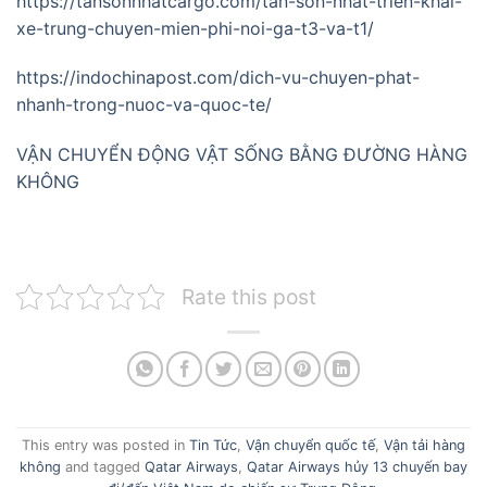
https://tansonnhatcargo.com/tan-son-nhat-trien-khai-
xe-trung-chuyen-mien-phi-noi-ga-t3-va-t1/
https://indochinapost.com/dich-vu-chuyen-phat-
nhanh-trong-nuoc-va-quoc-te/
VẬN CHUYỂN ĐỘNG VẬT SỐNG BẰNG ĐƯỜNG HÀNG
KHÔNG
Rate this post
This entry was posted in
Tin Tức
,
Vận chuyển quốc tế
,
Vận tải hàng
không
and tagged
Qatar Airways
,
Qatar Airways hủy 13 chuyến bay