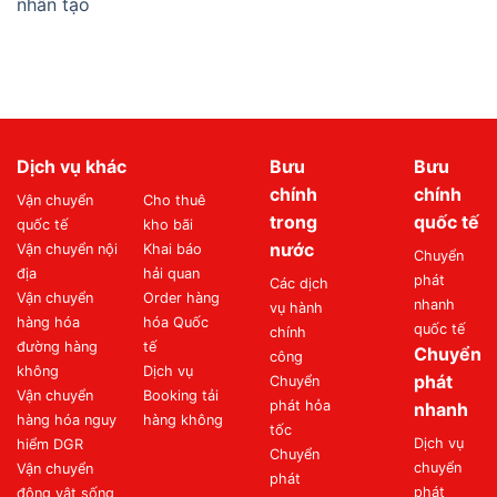
nhân tạo
Dịch vụ khác
Bưu
Bưu
chính
chính
Vận chuyển
Cho thuê
trong
quốc tế
quốc tế
kho bãi
nước
Vận chuyển nội
Khai báo
Chuyển
địa
hải quan
phát
Các dịch
Vận chuyển
Order hàng
nhanh
vụ hành
hàng hóa
hóa Quốc
quốc tế
chính
đường hàng
tế
Chuyển
công
không
Dịch vụ
phát
Chuyển
Vận chuyển
Booking tải
phát hỏa
nhanh
hàng hóa nguy
hàng không
tốc
Dịch vụ
hiểm DGR
Chuyển
chuyển
Vận chuyển
phát
phát
động vật sống