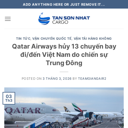
Skip
ADD ANYTHING HERE OR JUST REMOVE IT...
to
content
TIN TỨC
,
VẬN CHUYỂN QUỐC TẾ
,
VẬN TẢI HÀNG KHÔNG
Qatar Airways hủy 13 chuyến bay
đi/đến Việt Nam do chiến sự
Trung Đông
POSTED ON
3 THÁNG 3, 2026
BY
TEAMGIANGAIR2
03
Th3