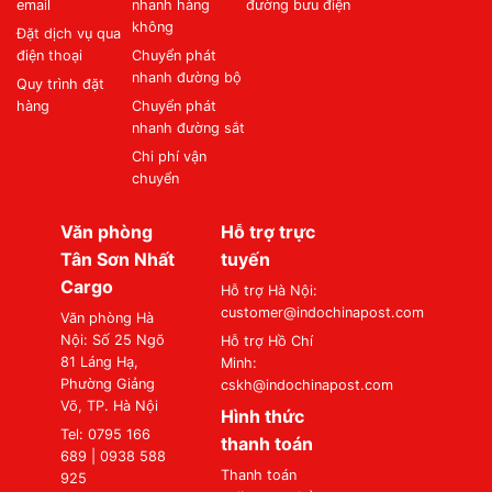
email
nhanh hàng
đường bưu điện
không
Đặt dịch vụ qua
điện thoại
Chuyển phát
nhanh đường bộ
Quy trình đặt
hàng
Chuyển phát
nhanh đường sắt
Chi phí vận
chuyển
Văn phòng
Hỗ trợ trực
Tân Sơn Nhất
tuyến
Cargo
Hỗ trợ Hà Nội:
customer@indochinapost.com
Văn phòng Hà
Nội: Số 25 Ngõ
Hỗ trợ Hồ Chí
81 Láng Hạ,
Minh:
Phường Giảng
cskh@indochinapost.com
Võ, TP. Hà Nội
Hình thức
Tel: 0795 166
thanh toán
689 | 0938 588
Thanh toán
925