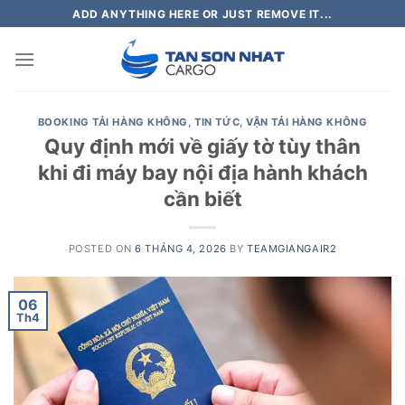
Skip
ADD ANYTHING HERE OR JUST REMOVE IT...
to
content
BOOKING TẢI HÀNG KHÔNG
,
TIN TỨC
,
VẬN TẢI HÀNG KHÔNG
Quy định mới về giấy tờ tùy thân
khi đi máy bay nội địa hành khách
cần biết
POSTED ON
6 THÁNG 4, 2026
BY
TEAMGIANGAIR2
06
Th4