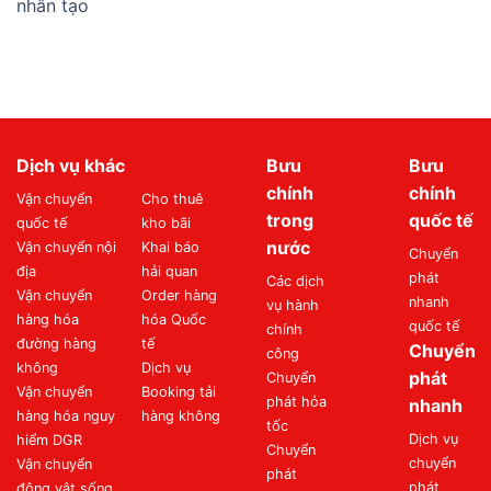
nhân tạo
Dịch vụ khác
Bưu
Bưu
chính
chính
Vận chuyển
Cho thuê
trong
quốc tế
quốc tế
kho bãi
nước
Vận chuyển nội
Khai báo
Chuyển
địa
hải quan
phát
Các dịch
Vận chuyển
Order hàng
nhanh
vụ hành
hàng hóa
hóa Quốc
quốc tế
chính
đường hàng
tế
Chuyển
công
không
Dịch vụ
phát
Chuyển
Vận chuyển
Booking tải
phát hỏa
nhanh
hàng hóa nguy
hàng không
tốc
Dịch vụ
hiểm DGR
Chuyển
chuyển
Vận chuyển
phát
phát
động vật sống