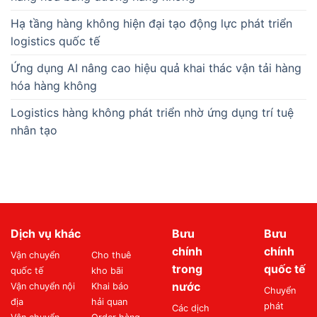
Hạ tầng hàng không hiện đại tạo động lực phát triển
logistics quốc tế
Ứng dụng AI nâng cao hiệu quả khai thác vận tải hàng
hóa hàng không
Logistics hàng không phát triển nhờ ứng dụng trí tuệ
nhân tạo
Dịch vụ khác
Bưu
Bưu
chính
chính
Vận chuyển
Cho thuê
trong
quốc tế
quốc tế
kho bãi
nước
Vận chuyển nội
Khai báo
Chuyển
địa
hải quan
phát
Các dịch