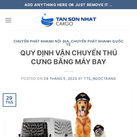
Skip
ADD ANYTHING HERE OR JUST REMOVE IT...
to
content
CHUYỂN PHÁT NHANH NỘI ĐỊA
,
CHUYỂN PHÁT NHANH QUỐC
TẾ
QUY ĐỊNH VẬN CHUYỂN THÚ
CƯNG BẰNG MÁY BAY
POSTED ON
29 THÁNG 5, 2023
BY
TTS_NGOCTRANG
29
Th5