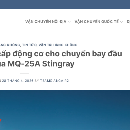
VẬN CHUYỂN NỘI ĐỊA
VẬN CHUYỂN QUỐC TẾ
D
HÀNG KHÔNG
,
TIN TỨC
,
VẬN TẢI HÀNG KHÔNG
cấp động cơ cho chuyến bay đầu
ủa MQ-25A Stingray
N
28 THÁNG 4, 2026
BY
TEAMGIANGAIR2