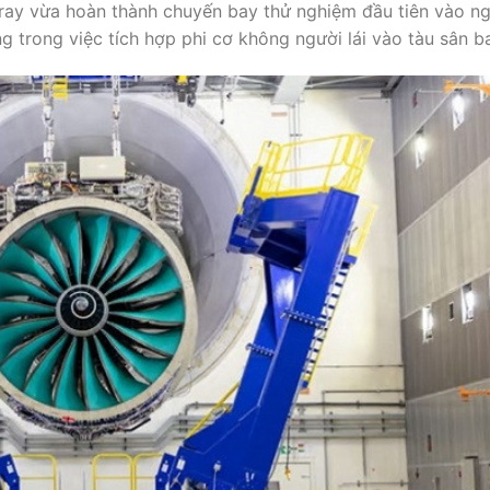
ray vừa hoàn thành chuyến bay thử nghiệm đầu tiên vào n
g trong việc tích hợp phi cơ không người lái vào tàu sân b