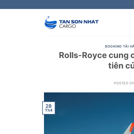
Skip
to
content
BOOKING TẢI 
Rolls-Royce cung 
tiên c
POSTED O
28
Th4