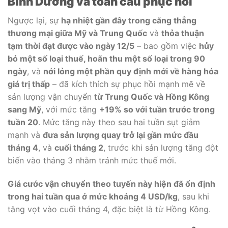
Bình Dương và toàn cầu phục hồi
Ngược lại, sự
hạ nhiệt gần đây trong căng thẳng
thương mại giữa Mỹ và Trung Quốc
và
thỏa thuận
tạm thời đạt được vào ngày 12/5
– bao gồm việc
hủy
bỏ một số loại thuế, hoãn thu một số loại trong 90
ngày
, và
nới lỏng một phần quy định mới về hàng hóa
giá trị thấp
– đã kích thích sự phục hồi mạnh mẽ về
sản lượng vận chuyển
từ Trung Quốc và Hồng Kông
sang Mỹ
, với mức tăng
+19% so với tuần trước trong
tuần 20
. Mức tăng này theo sau hai tuần sụt giảm
mạnh và
đưa sản lượng quay trở lại gần mức đầu
tháng 4
, và
cuối tháng 2
, trước khi sản lượng tăng đột
biến vào tháng 3 nhằm tránh mức thuế mới.
Giá cước vận chuyển theo tuyến này hiện đã ổn định
trong hai tuần qua ở mức khoảng 4 USD/kg
, sau khi
tăng vọt vào cuối tháng 4, đặc biệt là từ Hồng Kông.