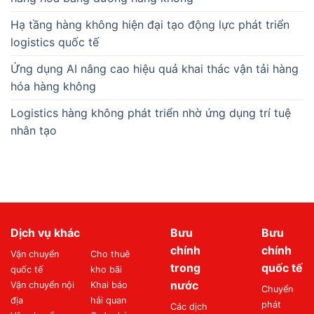
Hạ tầng hàng không hiện đại tạo động lực phát triển
logistics quốc tế
Ứng dụng AI nâng cao hiệu quả khai thác vận tải hàng
hóa hàng không
Logistics hàng không phát triển nhờ ứng dụng trí tuệ
nhân tạo
Dịch vụ khác
Bưu
Bưu
chính
chính
Vận chuyển
Cho thuê
trong
quốc tế
quốc tế
kho bãi
nước
Vận chuyển nội
Khai báo
Chuyển
địa
hải quan
phát
Các dịch