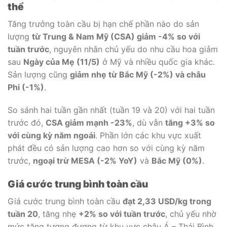
thể
Tăng trưởng toàn cầu bị hạn chế phần nào do sản
lượng
từ Trung & Nam Mỹ (CSA) giảm -4% so với
tuần trước
, nguyên nhân chủ yếu do nhu cầu hoa giảm
sau
Ngày của Mẹ (11/5)
ở Mỹ và nhiều quốc gia khác.
Sản lượng cũng
giảm nhẹ từ Bắc Mỹ (-2%) và châu
Phi (-1%)
.
So sánh hai tuần gần nhất (tuần 19 và 20) với hai tuần
trước đó,
CSA giảm mạnh -23%
, dù vẫn
tăng +3% so
với cùng kỳ năm ngoái
. Phần lớn các khu vực xuất
phát đều có sản lượng cao hơn so với cùng kỳ năm
trước,
ngoại trừ MESA (-2% YoY)
và
Bắc Mỹ (0%)
.
Giá cước trung bình toàn cầu
Giá cước trung bình toàn cầu
đạt 2,33 USD/kg trong
tuần 20
, tăng nhẹ
+2% so với tuần trước
, chủ yếu nhờ
mức tăng tương đương từ khu vực châu Á – Thái Bình