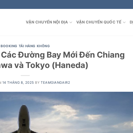
VẬN CHUYỂN NỘI ĐỊA
VẬN CHUYỂN QUỐC TẾ
D
BOOKING TẢI HÀNG KHÔNG
 Các Đường Bay Mới Đến Chiang
nawa và Tokyo (Haneda)
N
14 THÁNG 8, 2025
BY
TEAMGIANGAIR2