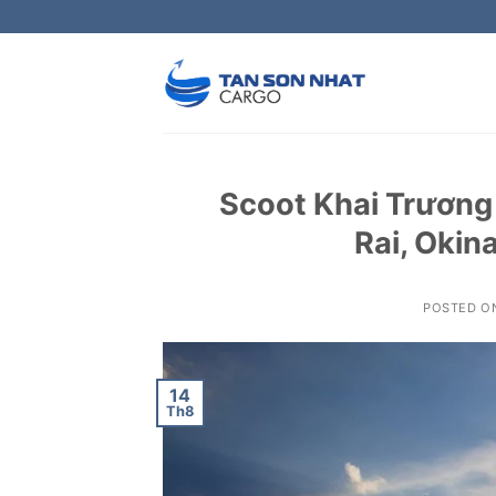
Skip
to
content
Scoot Khai Trương
Rai, Oki
POSTED O
14
Th8