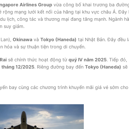
ingapore Airlines Group
vừa công bố khai trương ba đườn
 rộng mạng lưới kết nối của hãng tại khu vực châu Á. Đây 
 du lịch, công tác và thương mại đang tăng mạnh. Ngành h
n suy giảm.
 Lan),
Okinawa
và
Tokyo (Haneda)
tại Nhật Bản. Đây đều l
n hóa và sự thuận tiện trong di chuyển.
Rai
sẽ chính thức hoạt động từ
quý IV năm 2025
. Tiếp đó,
o
tháng 12/2025
. Riêng đường bay đến
Tokyo (Haneda)
sẽ
uyến bay cùng các chương trình khuyến mãi giá vé sớm cho