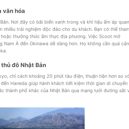
à văn hóa
 Bản. Nơi đây có bãi biển xanh trong và khí hậu ấm áp qua
 nhiều trải nghiệm độc đáo cho du khách. Bạn có thể tha
hô hoặc thưởng thức ẩm thực địa phương. Việc Scoot mở
ng Nam Á đến Okinawa dễ dàng hơn. Họ không cần quá cả
ka.
 thủ đô Nhật Bản
o, chỉ cách khoảng 20 phút tàu điện, thuận tiện hơn so v
 đến Haneda giúp hành khách tiết kiệm thời gian di chuyển
các thành phố khác của Nhật Bản qua mạng lưới đường sắt 