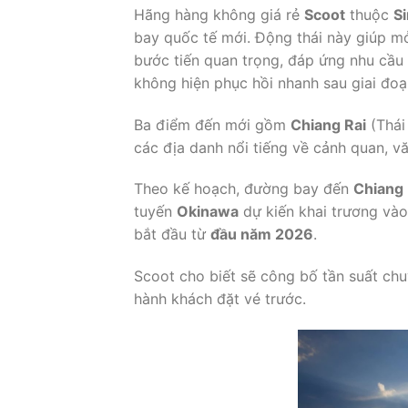
Hãng hàng không giá rẻ
Scoot
thuộc
S
bay quốc tế mới. Động thái này giúp mở
bước tiến quan trọng, đáp ứng nhu cầu
không hiện phục hồi nhanh sau giai đoạ
Ba điểm đến mới gồm
Chiang Rai
(Thái
các địa danh nổi tiếng về cảnh quan, vă
Theo kế hoạch, đường bay đến
Chiang 
tuyến
Okinawa
dự kiến khai trương và
bắt đầu từ
đầu năm 2026
.
Scoot cho biết sẽ công bố tần suất ch
hành khách đặt vé trước.