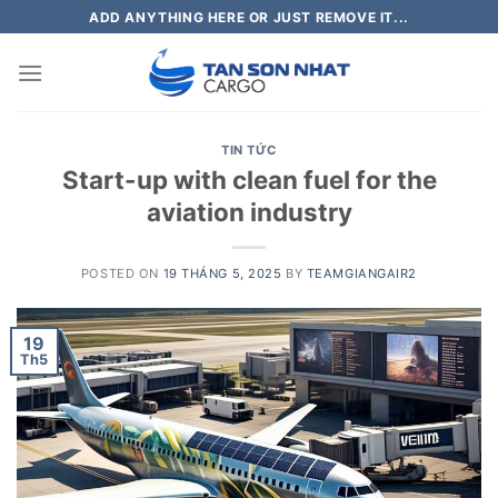
Skip
ADD ANYTHING HERE OR JUST REMOVE IT...
to
content
TIN TỨC
Start-up with clean fuel for the
aviation industry
POSTED ON
19 THÁNG 5, 2025
BY
TEAMGIANGAIR2
19
Th5