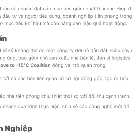
 toàn cầu nhằm đạt các mục tiêu giảm phát thải như Hiệp đ
hà đầu tư và người tiêu dùng, doanh nghiệp tiên phong trong
ào mục tiêu khí hậu mà còn nâng cao hiệu quả hoạt động.
ẩn
 thế kỷ không thể do một công ty đơn lẻ dẫn dắt. Điều này 
ng ứng, bao gồm nhà sản xuất, nhà bán lẻ, đơn vị logistics
ove to -15°C Coalition
đóng vai trò quan trọng.
tất cả các bên liên quan có cơ hội đóng góp, tạo ra tiêu
c nhà tiên phong chịu thiệt thòi so với đối thủ cạnh tranh.
 nhanh quá trình thực hiện, chia sẻ các công nghệ mới để
h Nghiệp