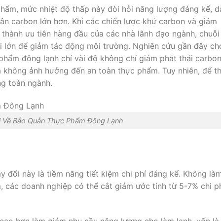
phẩm, mức nhiệt độ thấp này đòi hỏi năng lượng đáng kể, d
ân carbon lớn hơn. Khi các chiến lược khử carbon và giảm
ở thành ưu tiên hàng đầu của các nhà lãnh đạo ngành, chuỗi
 lớn để giảm tác động môi trường. Nghiên cứu gần đây ch
phẩm đông lạnh chỉ vài độ không chỉ giảm phát thải carbo
 không ảnh hưởng đến an toàn thực phẩm. Tuy nhiên, để t
ng toàn ngành.
i Về Bảo Quản Thực Phẩm Đông Lạnh
y đổi này là tiềm năng tiết kiệm chi phí đáng kể. Không là
 các doanh nghiệp có thể cắt giảm ước tính từ 5-7% chi p
cao hơn làm giảm nhu cầu năng lượng cho làm lạnh, vốn là