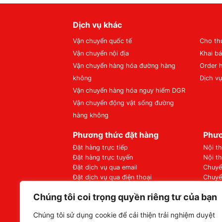
Dịch vụ khác
Vận chuyển quốc tế
Cho th
Vận chuyển nội địa
Khai bá
Vận chuyển hàng hóa đường hàng
Order 
không
Dịch v
Vận chuyển hàng hóa nguy hiểm DGR
Vận chuyển động vật sống đường
hàng không
Phương thức đặt hàng
Phươ
Đặt hàng trực tiếp
Nội t
Đặt hàng trực tuyến
Nội t
Đặt dịch vụ qua email
Chuyể
Đặt dịch vụ qua điện thoại
Chuyể
Quy trình đặt hàng
Chuyể
Chúng tôi coi trọng quyền riêng tư của bạn
Chi ph
Chúng tôi sử dụng cookie để cải thiện trải nghiệm duyệt
Văn phòng Tân Sơn Nhất Cargo