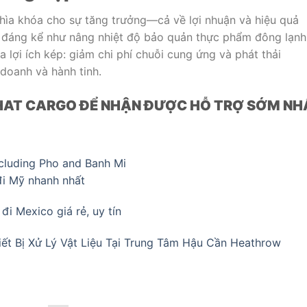
 chìa khóa cho sự tăng trưởng—cả về lợi nhuận và hiệu quả
 đáng kể như nâng nhiệt độ bảo quản thực phẩm đông lạnh
 lợi ích kép: giảm chi phí chuỗi cung ứng và phát thải
 doanh và hành tinh.
 NHAT CARGO ĐỂ NHẬN ĐƯỢC HỖ TRỢ SỚM NH
including Pho and Banh Mi
đi Mỹ nhanh nhất
i Mexico giá rẻ, uy tín
iết Bị Xử Lý Vật Liệu Tại Trung Tâm Hậu Cần Heathrow