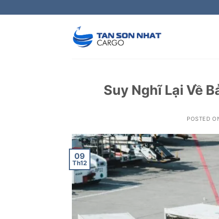
Skip
to
content
Suy Nghĩ Lại Về 
POSTED O
09
Th12