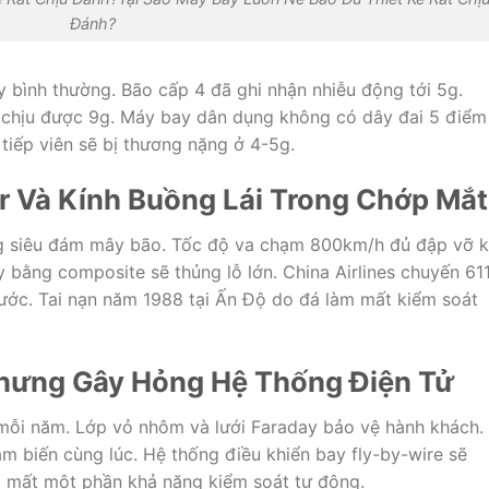
Đánh?
ay bình thường. Bão cấp 4 đã ghi nhận nhiễu động tới 5g.
 chịu được 9g. Máy bay dân dụng không có dây đai 5 điểm
tiếp viên sẽ bị thương nặng ở 4-5g.
r Và Kính Buồng Lái Trong Chớp Mắt
g siêu đám mây bão. Tốc độ va chạm 800km/h đủ đập vỡ k
 bằng composite sẽ thủng lỗ lớn. China Airlines chuyến 61
rước. Tai nạn năm 1988 tại Ấn Độ do đá làm mất kiểm soát
Nhưng Gây Hỏng Hệ Thống Điện Tử
 mỗi năm. Lớp vỏ nhôm và lưới Faraday bảo vệ hành khách.
m biến cùng lúc. Hệ thống điều khiển bay fly-by-wire sẽ
g mất một phần khả năng kiểm soát tự động.