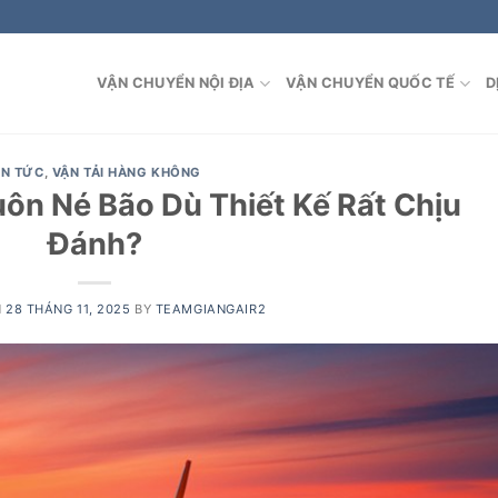
VẬN CHUYỂN NỘI ĐỊA
VẬN CHUYỂN QUỐC TẾ
D
IN TỨC
,
VẬN TẢI HÀNG KHÔNG
uôn Né Bão Dù Thiết Kế Rất Chịu
Đánh?
N
28 THÁNG 11, 2025
BY
TEAMGIANGAIR2