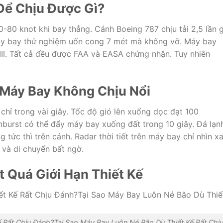
Để Chịu Được Gì?
-80 knot khi bay thẳng. Cánh Boeing 787 chịu tải 2,5 lần g
máy bay thử nghiệm uốn cong 7 mét mà không vỡ. Máy bay
I. Tất cả đều được FAA và EASA chứng nhận. Tuy nhiên
Máy Bay Không Chịu Nổi
chỉ trong vài giây. Tốc độ gió lên xuống dọc đạt 100
burst có thể đẩy máy bay xuống đất trong 10 giây. Đá lạn
 tức thì trên cánh. Radar thời tiết trên máy bay chỉ nhìn x
và di chuyển bất ngờ.
 Quá Giới Hạn Thiết Kế
 Rất Chịu Đánh?Tại Sao Máy Bay Luôn Né Bão Dù Thiết Kế Rất Chị