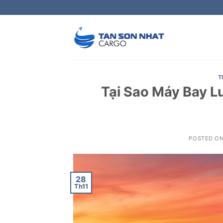
Skip
to
content
T
Tại Sao Máy Bay L
POSTED O
28
Th11