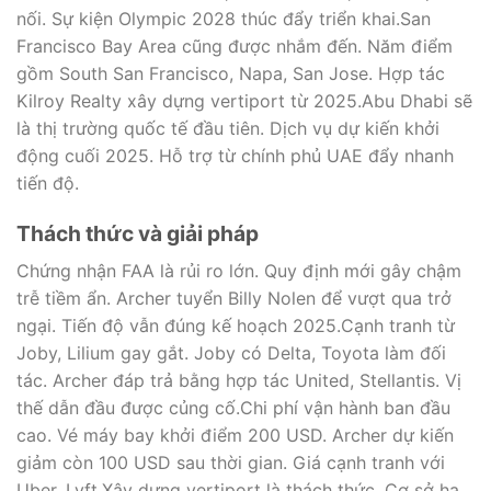
nối. Sự kiện Olympic 2028 thúc đẩy triển khai.San
Francisco Bay Area cũng được nhắm đến. Năm điểm
gồm South San Francisco, Napa, San Jose. Hợp tác
Kilroy Realty xây dựng vertiport từ 2025.Abu Dhabi sẽ
là thị trường quốc tế đầu tiên. Dịch vụ dự kiến khởi
động cuối 2025. Hỗ trợ từ chính phủ UAE đẩy nhanh
tiến độ.
Thách thức và giải pháp
Chứng nhận FAA là rủi ro lớn. Quy định mới gây chậm
trễ tiềm ẩn. Archer tuyển Billy Nolen để vượt qua trở
ngại. Tiến độ vẫn đúng kế hoạch 2025.Cạnh tranh từ
Joby, Lilium gay gắt. Joby có Delta, Toyota làm đối
tác. Archer đáp trả bằng hợp tác United, Stellantis. Vị
thế dẫn đầu được củng cố.Chi phí vận hành ban đầu
cao. Vé máy bay khởi điểm 200 USD. Archer dự kiến
giảm còn 100 USD sau thời gian. Giá cạnh tranh với
Uber, Lyft.Xây dựng vertiport là thách thức. Cơ sở hạ