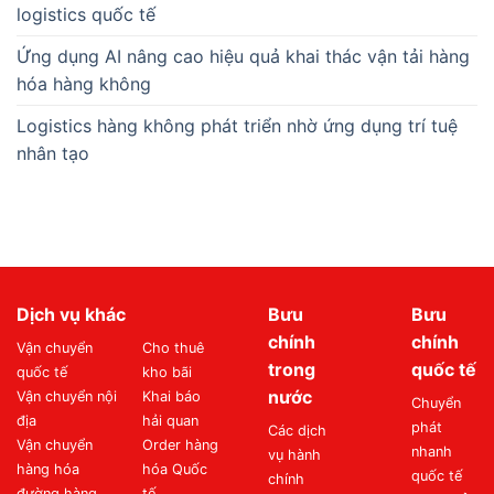
logistics quốc tế
Ứng dụng AI nâng cao hiệu quả khai thác vận tải hàng
hóa hàng không
Logistics hàng không phát triển nhờ ứng dụng trí tuệ
nhân tạo
Dịch vụ khác
Bưu
Bưu
chính
chính
Vận chuyển
Cho thuê
trong
quốc tế
quốc tế
kho bãi
nước
Vận chuyển nội
Khai báo
Chuyển
địa
hải quan
phát
Các dịch
Vận chuyển
Order hàng
nhanh
vụ hành
hàng hóa
hóa Quốc
quốc tế
chính
đường hàng
tế