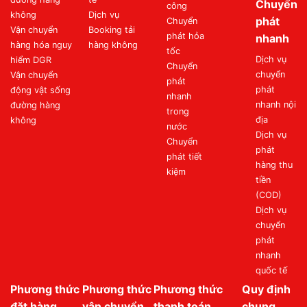
Chuyển
công
không
Dịch vụ
phát
Chuyển
Vận chuyển
Booking tải
phát hỏa
nhanh
hàng hóa nguy
hàng không
tốc
Dịch vụ
hiểm DGR
Chuyển
chuyển
Vận chuyển
phát
phát
động vật sống
nhanh
nhanh nội
đường hàng
trong
địa
không
nước
Dịch vụ
Chuyển
phát
phát tiết
hàng thu
kiệm
tiền
(COD)
Dịch vụ
chuyển
phát
nhanh
quốc tế
Phương thức
Phương thức
Phương thức
Quy định
đặt hàng
vận chuyển
thanh toán
chung