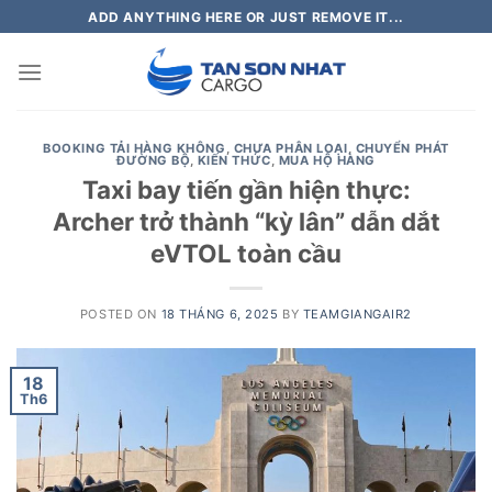
Skip
ADD ANYTHING HERE OR JUST REMOVE IT...
to
content
BOOKING TẢI HÀNG KHÔNG
,
CHƯA PHÂN LOẠI
,
CHUYỂN PHÁT
ĐƯỜNG BỘ
,
KIẾN THỨC
,
MUA HỘ HÀNG
Taxi bay tiến gần hiện thực:
Archer trở thành “kỳ lân” dẫn dắt
eVTOL toàn cầu
POSTED ON
18 THÁNG 6, 2025
BY
TEAMGIANGAIR2
18
Th6