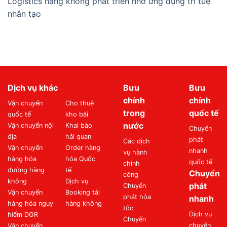
Logistics hàng không phát triển nhờ ứng dụng trí tuệ
nhân tạo
Dịch vụ khác
Bưu
Bưu
chính
chính
Vận chuyển
Cho thuê
trong
quốc tế
quốc tế
kho bãi
nước
Vận chuyển nội
Khai báo
Chuyển
địa
hải quan
phát
Các dịch
Vận chuyển
Order hàng
nhanh
vụ hành
hàng hóa
hóa Quốc
quốc tế
chính
đường hàng
tế
Chuyển
công
không
Dịch vụ
phát
Chuyển
Vận chuyển
Booking tải
phát hỏa
nhanh
hàng hóa nguy
hàng không
tốc
Dịch vụ
hiểm DGR
Chuyển
chuyển
Vận chuyển