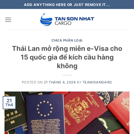
Skip
ADD ANYTHING HERE OR JUST REMOVE IT...
to
content
CHƯA PHÂN LOẠI
Thái Lan mở rộng miễn e-Visa cho
15 quốc gia để kích cầu hàng
không
POSTED ON
21 THÁNG 4, 2026
BY
TEAMGIANGAIR2
21
Th4