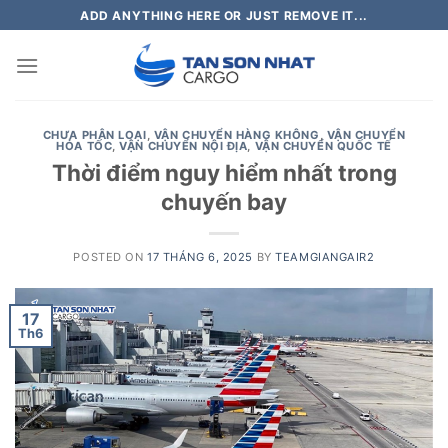
Skip
ADD ANYTHING HERE OR JUST REMOVE IT...
to
content
CHƯA PHÂN LOẠI
,
VẬN CHUYỂN HÀNG KHÔNG
,
VẬN CHUYỂN
HỎA TỐC
,
VẬN CHUYỂN NỘI ĐỊA
,
VẬN CHUYỂN QUỐC TẾ
Thời điểm nguy hiểm nhất trong
chuyến bay
POSTED ON
17 THÁNG 6, 2025
BY
TEAMGIANGAIR2
17
Th6