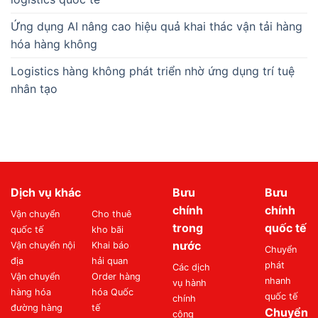
Ứng dụng AI nâng cao hiệu quả khai thác vận tải hàng
hóa hàng không
Logistics hàng không phát triển nhờ ứng dụng trí tuệ
nhân tạo
Dịch vụ khác
Bưu
Bưu
chính
chính
Vận chuyển
Cho thuê
trong
quốc tế
quốc tế
kho bãi
nước
Vận chuyển nội
Khai báo
Chuyển
địa
hải quan
phát
Các dịch
Vận chuyển
Order hàng
nhanh
vụ hành
hàng hóa
hóa Quốc
quốc tế
chính
đường hàng
tế
Chuyển
công