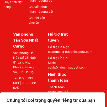
nhanh đường bộ
Quy trình đặt
hàng
Chuyển phát
nhanh đường sắt
Chi phí vận
chuyển
Văn phòng
Hỗ trợ trực
Tân Sơn Nhất
tuyến
Cargo
Hỗ trợ Hà Nội:
customer@indochinapost.com
Văn phòng Hà
Nội: Số 25 Ngõ
Hỗ trợ Hồ Chí
81 Láng Hạ,
Minh:
Phường Giảng
cskh@indochinapost.com
Võ, TP. Hà Nội
Hình thức
Tel: 0795 166
thanh toán
689 | 0938 588
Thanh toán
925
online qua thẻ
Văn phòng Sài
Ngân Hàng
Gòn: Số 87
Chúng tôi coi trọng quyền riêng tư của bạn
Thanh toán tại
Đường A4