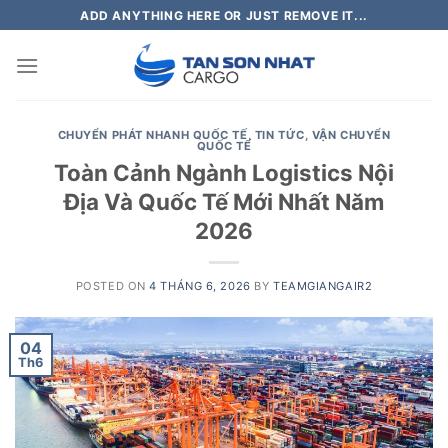
Skip
ADD ANYTHING HERE OR JUST REMOVE IT...
to
content
CHUYỂN PHÁT NHANH QUỐC TẾ
,
TIN TỨC
,
VẬN CHUYỂN
QUỐC TẾ
Toàn Cảnh Ngành Logistics Nội
Địa Và Quốc Tế Mới Nhất Năm
2026
POSTED ON
4 THÁNG 6, 2026
BY
TEAMGIANGAIR2
04
Th6