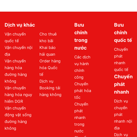
Dịch vụ khác
Bưu
Bưu
chính
chính
Vận chuyển
Cho thuê
trong
quốc tế
quốc tế
kho bãi
nước
Vận chuyển nội
Khai báo
Chuyển
địa
hải quan
phát
Các dịch
Vận chuyển
Order hàng
nhanh
vụ hành
hàng hóa
hóa Quốc
quốc tế
chính
đường hàng
tế
Chuyển
công
không
Dịch vụ
phát
Chuyển
Vận chuyển
Booking tải
phát hỏa
nhanh
hàng hóa nguy
hàng không
tốc
Dịch vụ
hiểm DGR
Chuyển
chuyển
Vận chuyển
phát
phát
động vật sống
nhanh
nhanh nội
đường hàng
trong
địa
không
nước
Dịch vụ