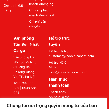
nhanh đường bộ
Quy trình đặt
hàng
Chuyển phát
nhanh đường sắt
Chi phí vận
chuyển
Văn phòng
Hỗ trợ trực
Tân Sơn Nhất
tuyến
Cargo
Hỗ trợ Hà Nội:
customer@indochinapost.com
Văn phòng Hà
Nội: Số 25 Ngõ
Hỗ trợ Hồ Chí
81 Láng Hạ,
Minh:
Phường Giảng
cskh@indochinapost.com
Võ, TP. Hà Nội
Hình thức
Tel: 0795 166
thanh toán
689 | 0938 588
Thanh toán
925
online qua thẻ
Văn phòng Sài
Ngân Hàng
Gòn: Số 87
Chúng tôi coi trọng quyền riêng tư của bạn
Thanh toán tại
Đường A4