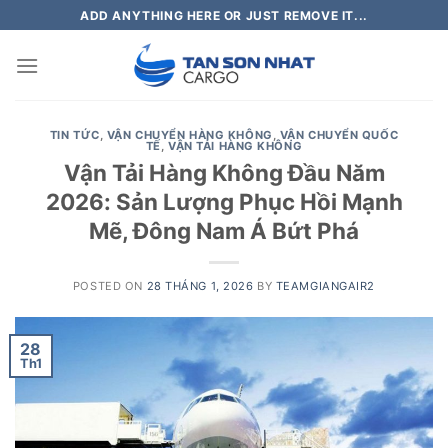
Skip
ADD ANYTHING HERE OR JUST REMOVE IT...
to
content
TIN TỨC
,
VẬN CHUYỂN HÀNG KHÔNG
,
VẬN CHUYỂN QUỐC
TẾ
,
VẬN TẢI HÀNG KHÔNG
Vận Tải Hàng Không Đầu Năm
2026: Sản Lượng Phục Hồi Mạnh
Mẽ, Đông Nam Á Bứt Phá
POSTED ON
28 THÁNG 1, 2026
BY
TEAMGIANGAIR2
28
Th1