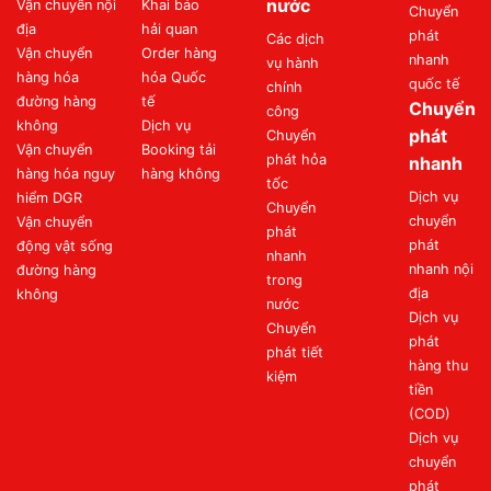
nước
Vận chuyển nội
Khai báo
Chuyển
địa
hải quan
phát
Các dịch
Vận chuyển
Order hàng
nhanh
vụ hành
hàng hóa
hóa Quốc
quốc tế
chính
đường hàng
tế
Chuyển
công
không
Dịch vụ
phát
Chuyển
Vận chuyển
Booking tải
phát hỏa
nhanh
hàng hóa nguy
hàng không
tốc
Dịch vụ
hiểm DGR
Chuyển
chuyển
Vận chuyển
phát
phát
động vật sống
nhanh
nhanh nội
đường hàng
trong
địa
không
nước
Dịch vụ
Chuyển
phát
phát tiết
hàng thu
kiệm
tiền
(COD)
Dịch vụ
chuyển
phát