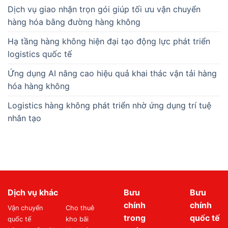
Dịch vụ giao nhận trọn gói giúp tối ưu vận chuyển
hàng hóa bằng đường hàng không
Hạ tầng hàng không hiện đại tạo động lực phát triển
logistics quốc tế
Ứng dụng AI nâng cao hiệu quả khai thác vận tải hàng
hóa hàng không
Logistics hàng không phát triển nhờ ứng dụng trí tuệ
nhân tạo
Dịch vụ khác
Bưu
Bưu
chính
chính
Vận chuyển
Cho thuê
trong
quốc tế
quốc tế
kho bãi