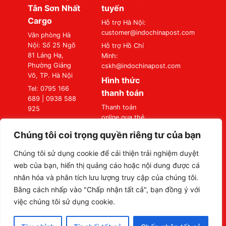
Tân Sơn Nhất
tuyến
Cargo
Hỗ trợ Hà Nội:
customer@indochinapost.com
Văn phòng Hà
Nội: Số 25 Ngõ
Hỗ trợ Hồ Chí
81 Láng Hạ,
Minh:
Phường Giảng
cskh@indochinapost.com
Võ, TP. Hà Nội
Hình thức
Tel: 0795 166
thanh toán
689 | 0938 588
Thanh toán
925
online qua thẻ
Văn phòng Sài
Ngân Hàng
Gòn: Số 87
Chúng tôi coi trọng quyền riêng tư của bạn
Thanh toán tại
Đường A4
Văn Phòng
(K300), Phường
Chúng tôi sử dụng cookie để cải thiện trải nghiệm duyệt
Bảy Hiền, TP. Hồ
web của bạn, hiển thị quảng cáo hoặc nội dung được cá
Chí Minh
nhân hóa và phân tích lưu lượng truy cập của chúng tôi.
Tel: 0795 166
Bằng cách nhấp vào "Chấp nhận tất cả", bạn đồng ý với
689 | 0938 588
việc chúng tôi sử dụng cookie.
925