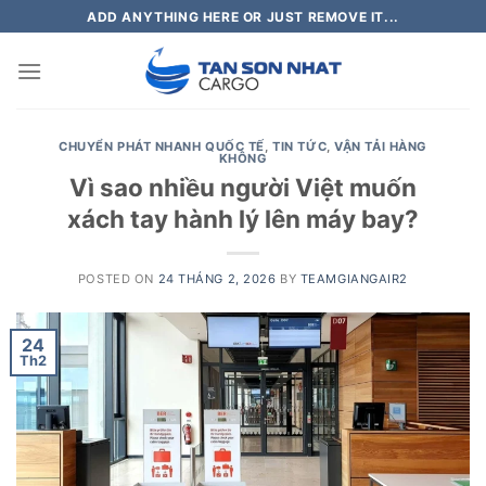
Skip
ADD ANYTHING HERE OR JUST REMOVE IT...
to
content
CHUYỂN PHÁT NHANH QUỐC TẾ
,
TIN TỨC
,
VẬN TẢI HÀNG
KHÔNG
Vì sao nhiều người Việt muốn
xách tay hành lý lên máy bay?
POSTED ON
24 THÁNG 2, 2026
BY
TEAMGIANGAIR2
24
Th2