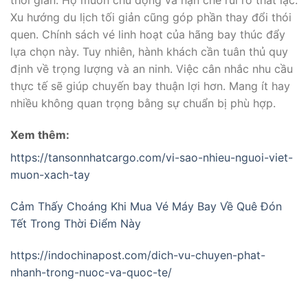
thời gian. Họ muốn chủ động và hạn chế rủi ro thất lạc.
Xu hướng du lịch tối giản cũng góp phần thay đổi thói
quen. Chính sách vé linh hoạt của hãng bay thúc đẩy
lựa chọn này. Tuy nhiên, hành khách cần tuân thủ quy
định về trọng lượng và an ninh. Việc cân nhắc nhu cầu
thực tế sẽ giúp chuyến bay thuận lợi hơn. Mang ít hay
nhiều không quan trọng bằng sự chuẩn bị phù hợp.
Xem thêm:
https://tansonnhatcargo.com/vi-sao-nhieu-nguoi-viet-
muon-xach-tay
Cảm Thấy Choáng Khi Mua Vé Máy Bay Về Quê Đón
Tết Trong Thời Điểm Này
https://indochinapost.com/dich-vu-chuyen-phat-
nhanh-trong-nuoc-va-quoc-te/