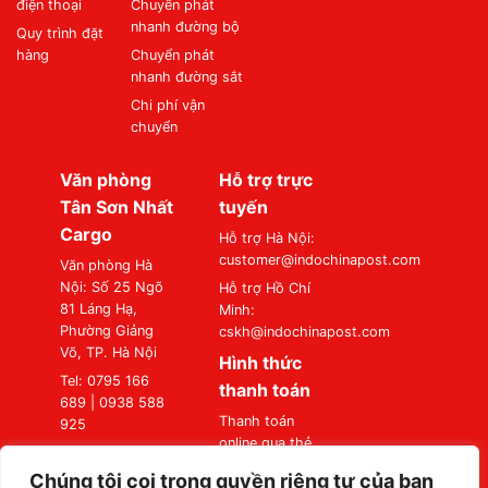
điện thoại
Chuyển phát
nhanh đường bộ
Quy trình đặt
hàng
Chuyển phát
nhanh đường sắt
Chi phí vận
chuyển
Văn phòng
Hỗ trợ trực
Tân Sơn Nhất
tuyến
Cargo
Hỗ trợ Hà Nội:
customer@indochinapost.com
Văn phòng Hà
Nội: Số 25 Ngõ
Hỗ trợ Hồ Chí
81 Láng Hạ,
Minh:
Phường Giảng
cskh@indochinapost.com
Võ, TP. Hà Nội
Hình thức
Tel: 0795 166
thanh toán
689 | 0938 588
Thanh toán
925
online qua thẻ
Văn phòng Sài
Ngân Hàng
Gòn: Số 87
Chúng tôi coi trọng quyền riêng tư của bạn