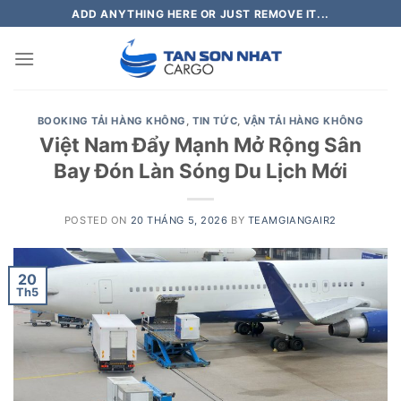
Skip
ADD ANYTHING HERE OR JUST REMOVE IT...
to
content
BOOKING TẢI HÀNG KHÔNG
,
TIN TỨC
,
VẬN TẢI HÀNG KHÔNG
Việt Nam Đẩy Mạnh Mở Rộng Sân
Bay Đón Làn Sóng Du Lịch Mới
POSTED ON
20 THÁNG 5, 2026
BY
TEAMGIANGAIR2
20
Th5