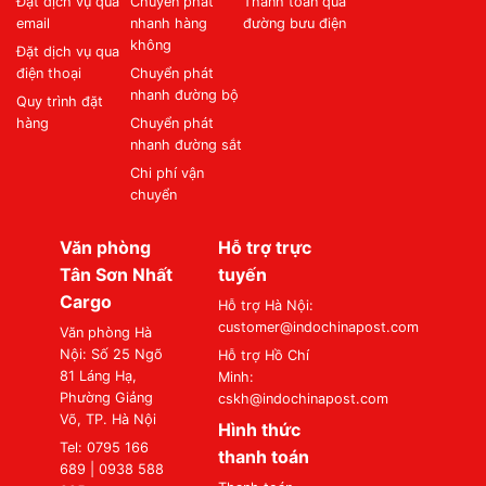
Đặt dịch vụ qua
Chuyển phát
Thanh toán qua
email
nhanh hàng
đường bưu điện
không
Đặt dịch vụ qua
điện thoại
Chuyển phát
nhanh đường bộ
Quy trình đặt
hàng
Chuyển phát
nhanh đường sắt
Chi phí vận
chuyển
Văn phòng
Hỗ trợ trực
Tân Sơn Nhất
tuyến
Cargo
Hỗ trợ Hà Nội:
customer@indochinapost.com
Văn phòng Hà
Nội: Số 25 Ngõ
Hỗ trợ Hồ Chí
81 Láng Hạ,
Minh:
Phường Giảng
cskh@indochinapost.com
Võ, TP. Hà Nội
Hình thức
Tel: 0795 166
thanh toán
689 | 0938 588