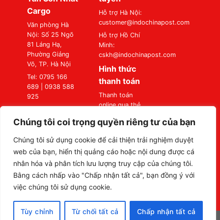
Cargo
Hỗ trợ Hà Nội:
customer@indochinapost.com
Văn phòng Hà
Nội: Số 25 Ngõ
Hỗ trợ Hồ Chí
81 Láng Hạ,
Minh:
Phường Giảng
cskh@indochinapost.com
Võ, TP. Hà Nội
Hình thức
Tel: 0795 166
thanh toán
689 | 0938 588
Thanh toán
925
online qua thẻ
Văn phòng Sài
Ngân Hàng
Gòn: Số 87
Chúng tôi coi trọng quyền riêng tư của bạn
Thanh toán tại
Đường A4
Văn Phòng
(K300), Phường
Chúng tôi sử dụng cookie để cải thiện trải nghiệm duyệt
Bảy Hiền, TP. Hồ
web của bạn, hiển thị quảng cáo hoặc nội dung được cá
Chí Minh
nhân hóa và phân tích lưu lượng truy cập của chúng tôi.
Tel: 0795 166
Bằng cách nhấp vào "Chấp nhận tất cả", bạn đồng ý với
689 | 0938 588
việc chúng tôi sử dụng cookie.
925
Tùy chỉnh
Từ chối tất cả
Chấp nhận tất cả