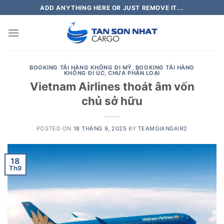
Skip
ADD ANYTHING HERE OR JUST REMOVE IT...
to
content
BOOKING TẢI HÀNG KHÔNG ĐI MỸ
,
BOOKING TẢI HÀNG
KHÔNG ĐI ÚC
,
CHƯA PHÂN LOẠI
Vietnam Airlines thoát âm vốn
chủ sở hữu
POSTED ON
18 THÁNG 9, 2025
BY
TEAMGIANGAIR2
18
Th9