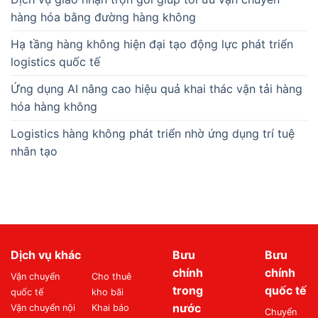
hàng hóa bằng đường hàng không
Hạ tầng hàng không hiện đại tạo động lực phát triển
logistics quốc tế
Ứng dụng AI nâng cao hiệu quả khai thác vận tải hàng
hóa hàng không
Logistics hàng không phát triển nhờ ứng dụng trí tuệ
nhân tạo
Dịch vụ khác
Bưu
Bưu
chính
chính
Vận chuyển
Cho thuê
trong
quốc tế
quốc tế
kho bãi
nước
Vận chuyển nội
Khai báo
Chuyển