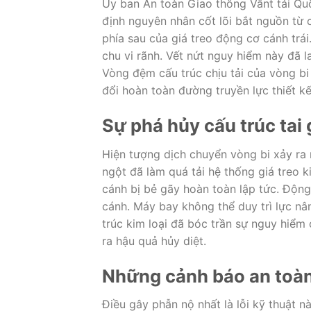
Ủy ban An toàn Giao thông Vânt tải Quố
định nguyên nhân cốt lõi bắt nguồn từ
phía sau của giá treo động cơ cánh trái
chu vi rãnh. Vết nứt nguy hiểm này đã 
Vòng đệm cấu trúc chịu tải của vòng bi 
đổi hoàn toàn đường truyền lực thiết kế
Sự phá hủy cấu trúc tai
Hiện tượng dịch chuyển vòng bi xảy ra 
ngột đã làm quá tải hệ thống giá treo k
cánh bị bẻ gãy hoàn toàn lập tức. Động
cánh. Máy bay không thể duy trì lực nâ
trúc kim loại đã bóc trần sự nguy hiểm
ra hậu quả hủy diệt.
Những cảnh báo an toàn 
Điều gây phẫn nộ nhất là lỗi kỹ thuật 