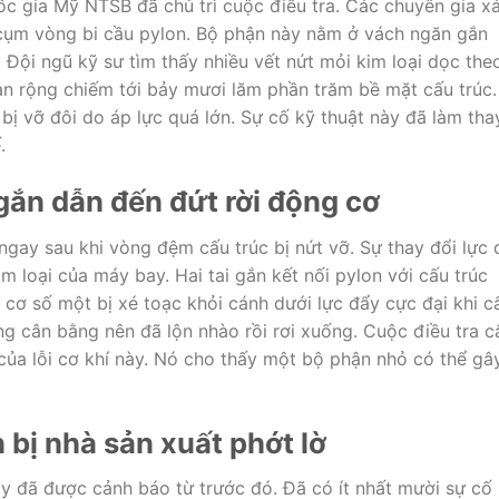
c gia Mỹ NTSB đã chủ trì cuộc điều tra. Các chuyên gia x
 cụm vòng bi cầu pylon. Bộ phận này nằm ở vách ngăn gắn
. Đội ngũ kỹ sư tìm thấy nhiều vết nứt mỏi kim loại dọc the
lan rộng chiếm tới bảy mươi lăm phần trăm bề mặt cấu trúc.
bị vỡ đôi do áp lực quá lớn. Sự cố kỹ thuật này đã làm tha
.
 gắn dẫn đến đứt rời động cơ
ngay sau khi vòng đệm cấu trúc bị nứt vỡ. Sự thay đổi lực 
im loại của máy bay. Hai tai gắn kết nối pylon với cấu trúc
 cơ số một bị xé toạc khỏi cánh dưới lực đẩy cực đại khi c
ng cân bằng nên đã lộn nhào rồi rơi xuống. Cuộc điều tra c
 của lỗi cơ khí này. Nó cho thấy một bộ phận nhỏ có thể gâ
bị nhà sản xuất phớt lờ
này đã được cảnh báo từ trước đó. Đã có ít nhất mười sự cố