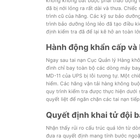
không không bắt buộc phải tháo động c
đã bị nới lỏng ra rất dài và thưa. Chi
trình cũ của hãng. Các kỹ sư bảo dưỡng
trình bảo dưỡng lỏng lẻo đã tạo điều k
định kiểm tra đã để lại kẽ hở an toàn lớ
Hành động khẩn cấp và l
Ngay sau tai nạn Cục Quản lý Hàng khô
đình chỉ bay toàn bộ các dòng máy bay
MD-11 của UPS bị lỗi tương tự. Một ch
hiểm. Các hãng vận tải hàng không buộc
quy trình kiểm tra được thực hiện dướ
quyết liệt để ngăn chặn các tai nạn tiếp
Quyết định khai tử đội
Nhận thấy rủi ro cấu trúc quá lớn từ d
đưa ra quyết định mang tính bước ngoặ