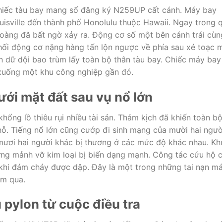
hiếc tàu bay mang số đăng ký N259UP cất cánh. Máy bay
ouisville đến thành phố Honolulu thuộc Hawaii. Ngay trong 
hoàng đã bất ngờ xảy ra. Động cơ số một bên cánh trái cùn
Khối động cơ nặng hàng tấn lộn ngược về phía sau xé toạc 
n dữ dội bao trùm lấy toàn bộ thân tàu bay. Chiếc máy bay
 xuống một khu công nghiệp gần đó.
ới mặt đất sau vụ nổ lớn
hổng lồ thiêu rụi nhiều tài sản. Thảm kịch đã khiến toàn b
chỗ. Tiếng nổ lớn cũng cướp đi sinh mạng của mười hai ngườ
 mươi hai người khác bị thương ở các mức độ khác nhau. Kh
ng mảnh vỡ kim loại bị biến dạng mạnh. Công tác cứu hộ 
 khi đám cháy được dập. Đây là một trong những tai nạn m
ăm qua.
u pylon từ cuộc điều tra