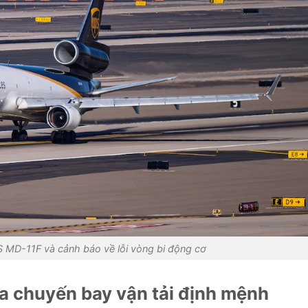
 MD-11F và cảnh báo về lỗi vòng bi động cơ
a chuyến bay vận tải định mệnh