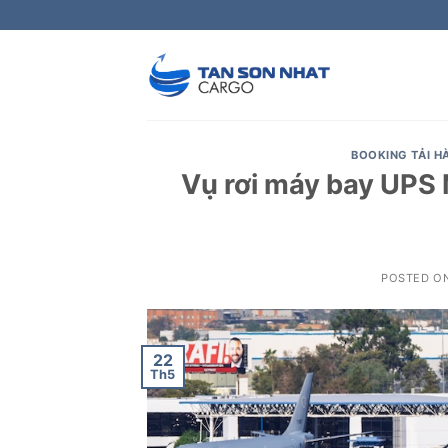
Skip
to
content
BOOKING TẢI 
Vụ rơi máy bay UPS 
POSTED O
22
Th5