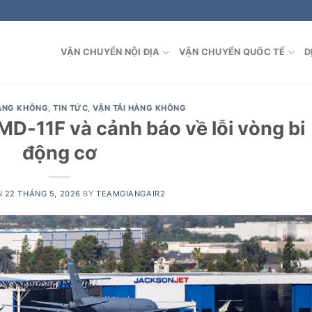
VẬN CHUYỂN NỘI ĐỊA
VẬN CHUYỂN QUỐC TẾ
D
HÀNG KHÔNG
,
TIN TỨC
,
VẬN TẢI HÀNG KHÔNG
MD-11F và cảnh báo về lỗi vòng bi
động cơ
N
22 THÁNG 5, 2026
BY
TEAMGIANGAIR2