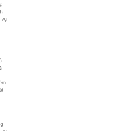
ng
nh
 vụ
ả
ả
iêm
ài
ng