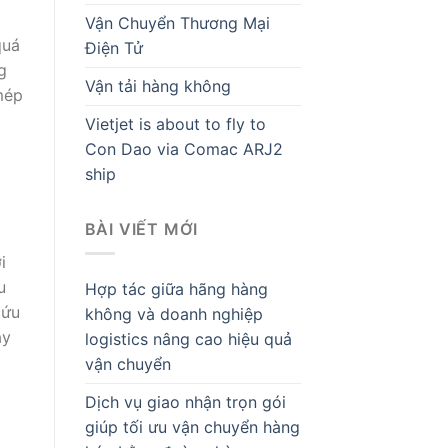
Vận Chuyển Thương Mại
quá
Điện Tử
g
Vận tải hàng không
mép
Vietjet is about to fly to
Con Dao via Comac ARJ2
ship
BÀI VIẾT MỚI
ộ
i
u
Hợp tác giữa hãng hàng
cứu
không và doanh nghiệp
áy
logistics nâng cao hiệu quả
vận chuyển
Dịch vụ giao nhận trọn gói
giúp tối ưu vận chuyển hàng