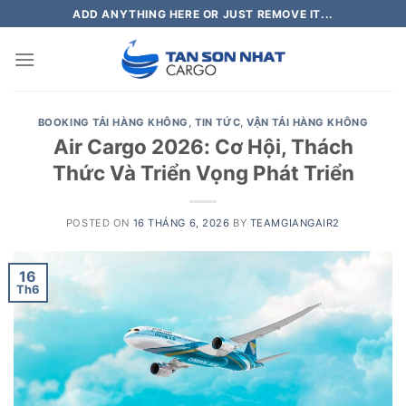
Skip
ADD ANYTHING HERE OR JUST REMOVE IT...
to
content
BOOKING TẢI HÀNG KHÔNG
,
TIN TỨC
,
VẬN TẢI HÀNG KHÔNG
Air Cargo 2026: Cơ Hội, Thách
Thức Và Triển Vọng Phát Triển
POSTED ON
16 THÁNG 6, 2026
BY
TEAMGIANGAIR2
16
Th6